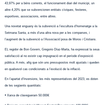
43,97% per a béns corrents, el funcionament diari del municipi, un
altre 4,20% que se subvencionen entitats cíviques, festeres,
esportives, associacions, entre altres.
Una novetat enguany és la subvenció a l’escultura d’homenatge a la
Setmana Santa, a més d’una altra nova per a les comparses, i
l’augment de la subvenció a l’Associació´posa de Moros i Cristians.
EL regidor de Bon Govern, Gregorio Díaz-Marta, ha expressat la seua
satisfacció al no existir cap impugnació en el període d’exposició
pública. A més, afig que són uns pressupostos molt ajustats i queden
en qualsevol cas condicionats a l’evolució de la inflació.
En l’apartat d’Inversions, les més representatives del 2023, es doten
de les següents quantitats:
•
Xarxa de clavegueram 50.000€
•