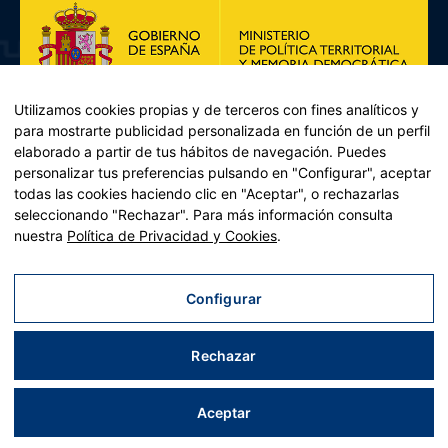
Utilizamos cookies propias y de terceros con fines analíticos y
para mostrarte publicidad personalizada en función de un perfil
elaborado a partir de tus hábitos de navegación. Puedes
personalizar tus preferencias pulsando en "Configurar", aceptar
todas las cookies haciendo clic en "Aceptar", o rechazarlas
seleccionando "Rechazar". Para más información consulta
Plan de Recuperación, Transformación y Resiliencia – Financiado por
nuestra
Política de Privacidad y Cookies
.
la Unión Europea << Next Generation EU>> Mecanismo de
Recuperación y resiliencia, establecido por el Reglamento (UE)
2021/241 del Parlamento Europeo y del Consejo, de 12 de febrero
Configurar
de 2021. Componente 11, Inversión 2 del PRTR gestionado por el
Ministerio de Política territorial.
Rechazar
Aviso legal
|
Política de privacidad
|
Política de cookies
|
Accesibilidad
|
Mapa web
| Desarrollado por
Tres
tristes
tigres
Aceptar