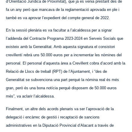
d’Orientació Jurídica de Proximitat), que ja es venia prestant des de
fa un any però que mancava de la reglamentació aprovada en ple i
també es va aprovar l’expedient del compte general de 2022.
En la sessió plenària es va facultar a l’alcaldessa per a signar
l’addenda del Contracte Programa 2023-2024 en Serveis Socials que
existeix amb la Generalitat. Amb aquesta signatura el consistori
crevillentí rebrà uns 50.000 euros per a incrementar les nòmines del
personal. El personal d’aquesta àrea a Crevillent cobra d’acord amb la
Relació de Llocs de treball (RPT) de l’Ajuntament, i “des de
Generalitat se subvenciona una part perquè la nòmina real és més
gran, però és una bona notícia perquè disposem de 50.000 euros
més”, va aclarir l’alcaldessa.
Finalment, un altre dels acords plenaris va ser l’aprovació de la
delegació i encàrrec de gestió i recaptació de sancions
administratives en la Diputació Provincial d’Alacant a través de