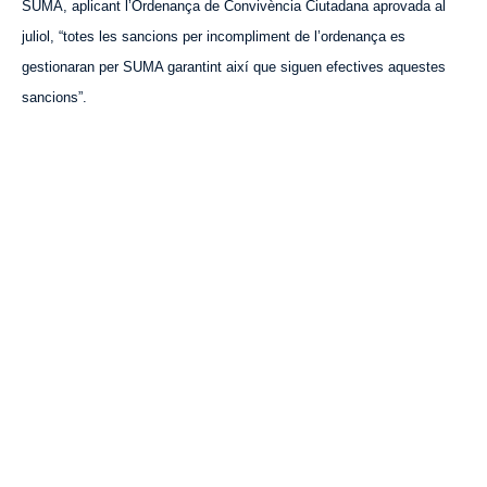
SUMA, aplicant l’Ordenança de Convivència Ciutadana aprovada al
juliol, “totes les sancions per incompliment de l’ordenança es
gestionaran per SUMA garantint així que siguen efectives aquestes
sancions”.
VISITA CREVILLENT