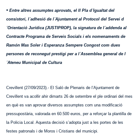
•
Entre altres assumptes aprovats, el II Pla d´Igualtat del
consistori, l´adhesió de l´Ajuntament al Protocol del Servei d
´Orientació Jurídica (JUSTIPROP), la signatura de l´addenda al
Contracte Programa de Serveis Socials i els nomenaments de
Ramón Mas Soler i Esperanza Sempere Congost com dues
persones de reconegut prestigi per a l´Assemblea general de l
´Ateneu Municipal de Cultura
Crevillent (27/0
9
/2023).- El Saló de Plen
aris
de l’Ajuntament de
Crevillent va acollir ahir dimarts 26 de setembre el ple ordinari del mes
en què es van aprovar diversos assumptes com una modificació
pressupostària, valorada en 60.500 euros, per a reforçar la plantilla de
la Policia Local. Aquesta decisió s’adopta just a les portes de les
festes patronals i de Moros i Cristians del municipi.