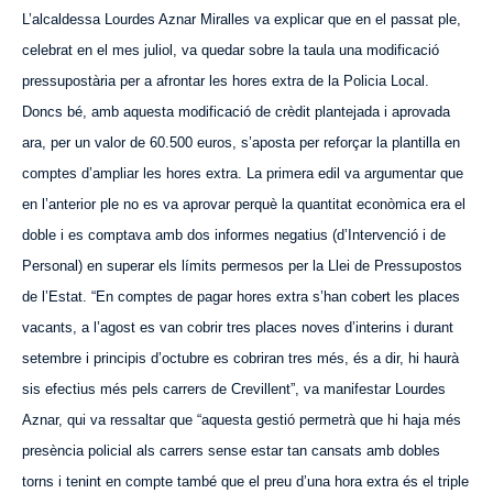
L’alcaldessa Lourdes Aznar Miralles va explicar que en el passat ple,
celebrat en el mes juliol, va quedar sobre la taula una modificació
pressupostària per a afrontar les hores extra de la Policia Local.
Doncs bé, amb aquesta modificació de crèdit plantejada i aprovada
ara, per un valor de 60.
500
euros, s’aposta per reforçar la plantilla en
comptes d’ampliar les hores extra. La primera edil va argumentar que
en l’anterior ple no es va aprovar perquè la quantitat econòmica era el
doble i es comptava amb dos informes negatius (d’Intervenció i de
Personal) en superar els límits permesos per la Llei de Pressupostos
de l’Estat. “En comptes de pagar hores extra s’han cobert les places
vacants, a l’agost es van cobrir tres places noves d’interins i durant
setembre i principis d’octubre es cobriran tres més, és a dir, hi haurà
sis efectius més pels carrers de Crevillent”, va manifestar Lourdes
Aznar, qui va ressaltar que “aquesta gestió permetrà que hi haja més
presència policial als carrers sense estar tan cansats amb dobles
torns i tenint en compte també que el preu d’una hora extra és el triple