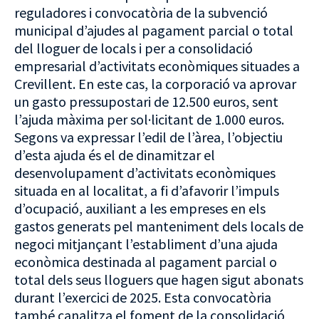
reguladores i convocatòria de la subvenció
municipal d’ajudes al pagament parcial o total
del lloguer de locals i per a consolidació
empresarial d’activitats econòmiques situades a
Crevillent. En este cas, la corporació va aprovar
un gasto pressupostari de 12.500 euros, sent
l’ajuda màxima per sol·licitant de 1.000 euros.
Segons va expressar l’edil de l’àrea, l’objectiu
d’esta ajuda és el de dinamitzar el
desenvolupament d’activitats econòmiques
situada en al localitat, a fi d’afavorir l’impuls
d’ocupació, auxiliant a les empreses en els
gastos generats pel manteniment dels locals de
negoci mitjançant l’establiment d’una ajuda
econòmica destinada al pagament parcial o
total dels seus lloguers que hagen sigut abonats
durant l’exercici de 2025. Esta convocatòria
també canalitza el foment de la consolidació