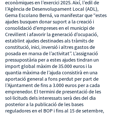
econòmiques en l’exercici 2025. Així, l’edil de
l’Agència de Desenvolupament Local (ADL),
Gema Escolano Berná, va manifestar que “estes
ajudes busquen donar suport a la creació i
consolidació d’empreses en el municipi de
Crevillent i afavorir la generació d’ocupació,
establint ajudes destinades als tràmits de
constitució, inici, inversió i altres gastos de
posada en marxa de l’activitat”. L’assignació
pressupostària per a estes ajudes tindran un
import global màxim de 35.000 euros i la
quantia màxima de l’ajuda consistirà en una
aportació general a fons perdut per part de
l’Ajuntament de fins a 3.000 euros per a cada
emprenedor. El termini de presentació de les
sol·licituds dels interessats serà des del dia
posterior a la publicació de les bases
reguladores en el BOP i fins al 15 de setembre,