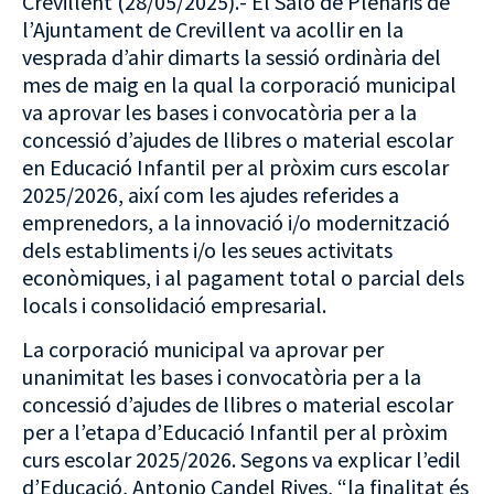
Crevillent (28/05/2025).- El Saló de Plenaris de
l’Ajuntament de Crevillent va acollir en la
vesprada d’ahir dimarts la sessió ordinària del
mes de maig en la qual la corporació municipal
va aprovar les bases i convocatòria per a la
concessió d’ajudes de llibres o material escolar
en Educació Infantil per al pròxim curs escolar
2025/2026, així com les ajudes referides a
emprenedors, a la innovació i/o modernització
dels establiments i/o les seues activitats
econòmiques, i al pagament total o parcial dels
locals i consolidació empresarial.
La corporació municipal va aprovar per
unanimitat les bases i convocatòria per a la
concessió d’ajudes de llibres o material escolar
per a l’etapa d’Educació Infantil per al pròxim
curs escolar 2025/2026. Segons va explicar l’edil
d’Educació, Antonio Candel Rives, “la finalitat és