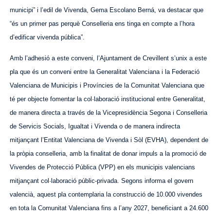
municipi” i l’edil de Vivenda, Gema Escolano Berná, va destacar que
“és un primer pas perquè Conselleria ens tinga en compte a l’hora
d’edificar vivenda pública”.
Amb l’adhesió a este conveni, l’Ajuntament de Crevillent s’unix a este
pla que és un conveni entre la Generalitat Valenciana i la Federació
Valenciana de Municipis i Províncies de la Comunitat Valenciana que
té per objecte fomentar la col·laboració institucional entre Generalitat,
de manera directa a través de la Vicepresidència Segona i Conselleria
de Servicis Socials, Igualtat i Vivenda o de manera indirecta
mitjançant l’Entitat Valenciana de Vivenda i Sòl (EVHA), dependent de
la pròpia conselleria, amb la finalitat de donar impuls a la promoció de
Vivendes de Protecció Pública (VPP) en els municipis valencians
mitjançant col·laboració públic-privada. Segons informa el govern
valencià,
aquest
pla contemplaria la construcció de 10.000 vivendes
en tota la Comunitat Valenciana fins a l’any 2027, beneficiant a 24.600