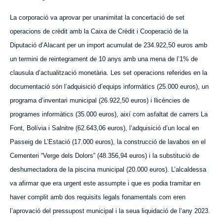
La corporació va aprovar per unanimitat la concertació de set
operacions de crèdit amb la Caixa de Crèdit i Cooperació de la
Diputació d’Alacant per un import acumulat de 234.922,50 euros amb
un termini de reintegrament de 10 anys amb una mena de l’1% de
clausula d’actualització monetària. Les set operacions referides en la
documentació són l’adquisició d’equips informàtics (25.000 euros), un
programa d’inventari municipal (26.922,50 euros) i llicències de
programes informàtics (35.000 euros), així com asfaltat de carrers La
Font, Bolívia i Salnitre (62.643,06 euros), l’adquisició d’un local en
Passeig de L’Estació (17.000 euros), la construcció de lavabos en el
Cementeri “Verge dels Dolors” (48.356,94 euros) i la substitució de
deshumectadora de la piscina municipal (20.000 euros). L’alcaldessa
va afirmar que era urgent este assumpte i que es podia tramitar en
haver complit amb dos requisits legals fonamentals com eren
l’aprovació del pressupost municipal i la seua liquidació de l’any 2023.