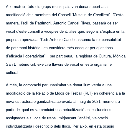
Així mateix, tots els grups municipals van donar suport a la
modificació dels membres del Consell “Museus de Crevillent”. D’esta
manera, l’edil de Patrimoni, Antonio Candel Rives, passarà de ser
vocal d’este consell a vicepresident, atés que, segons s’explica en la
proposta aprovada, “l’edil Antonio Candel assumix la responsabilitat
de patrimoni històric i es considera més adequat per qüestions
d’eficàcia i operativitat” i, per part seua, la regidora de Cultura, Mónica
San Emeterio Gil, exercirà llavors de vocal en este organisme
cultural.
A més, la corporació per unanimitat va donar llum verda a una
modificació de la Relació de Llocs de
T
reball (R
L
T) en coherència a la
nova estructura organitzativa aprovada al maig de 2021, moment a
partir del qual es ve produint una actualització en les funcions
assignades als llocs de treball mitjançant l’anàlisi, valoració
individualitzada i descripció dels llocs. Per això, en esta ocasió