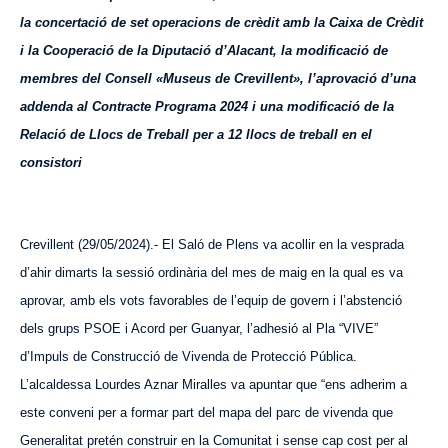
la concertació de set operacions de crèdit amb la Caixa de Crèdit
i la Cooperació de la Diputació d’Alacant, la modificació de
membres del Consell «Museus de Crevillent», l’aprovació d’una
addenda al Contracte Programa 2024 i una modificació de la
Relació de Llocs de Treball per a 12 llocs de treball en el
consistori
Crevillent (29/05/2024).- El Saló de Plens va acollir en la vesprada
d’ahir dimarts la sessió ordinària del mes de maig en la qual es va
aprovar, amb els vots favorables de l’equip de govern i l’abstenció
dels grups PSOE i Acord
p
er Guanyar, l’adhesió al Pla “VI
VE
”
d’Impuls de Construcció de Vivenda de Protecció Pública.
L’alcaldessa Lourdes Aznar Miralles va apuntar que “ens adherim a
este conveni per a formar part del mapa del parc de vivenda que
Generalitat pretén construir en la Comunitat i sense cap cost per al