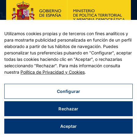
Utilizamos cookies propias y de terceros con fines analíticos y
para mostrarte publicidad personalizada en función de un perfil
elaborado a partir de tus hábitos de navegación. Puedes
personalizar tus preferencias pulsando en "Configurar", aceptar
todas las cookies haciendo clic en "Aceptar", o rechazarlas
seleccionando "Rechazar". Para más información consulta
Plan de Recuperación, Transformación y Resiliencia – Financiado por
nuestra
Política de Privacidad y Cookies
.
la Unión Europea << Next Generation EU>> Mecanismo de
Recuperación y resiliencia, establecido por el Reglamento (UE)
2021/241 del Parlamento Europeo y del Consejo, de 12 de febrero
Configurar
de 2021. Componente 11, Inversión 2 del PRTR gestionado por el
Ministerio de Política territorial.
Rechazar
Aviso legal
|
Política de privacidad
|
Política de cookies
|
Accesibilidad
|
Mapa web
| Desarrollado por
Tres
tristes
tigres
Aceptar