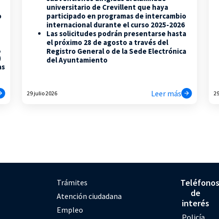
universitario de Crevillent que haya
participado en programas de intercambio
o
internacional durante el curso 2025-2026
Las solicitudes podrán presentarse hasta
el próximo 28 de agosto a través del
,
Registro General o de la Sede Electrónica
)
del Ayuntamiento
as
Leer más
29 julio 2026
29
Teléfono
Trámites
de
Atención ciudadana
interés
Empleo
Policía