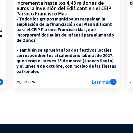
d
incrementa hasta los 4,48 millones de
euros la inversión del Edificant en el CEIP
Párroco Francisco Mas
• Todos los grupos municipales respaldan la
ampliación de la financiación del Plan Edificant
para el CEIP Párroco Francisco Mas, que
la
incorporará dos aulas de Infantil para alumnado
na
de 2 años
• También se aprueban los dos festivos locales
correspondientes al calendario laboral de 2027,
que serán el jueves 25 de marzo (Jueves Santo)
y el lunes 4 de octubre, con motivo de las fiestas
patronales
Leer más
29 julio 2026
29