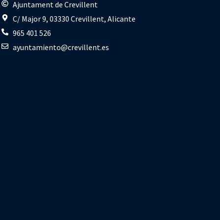
s
Ajuntament de Crevillent
C/ Major 9, 03330 Crevillent, Alicante
965 401 526
ayuntamiento@crevillent.es