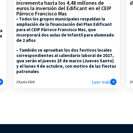
d
incrementa hasta los 4,48 millones de
euros la inversión del Edificant en el CEIP
Párroco Francisco Mas
• Todos los grupos municipales respaldan la
ampliación de la financiación del Plan Edificant
para el CEIP Párroco Francisco Mas, que
la
incorporará dos aulas de Infantil para alumnado
na
de 2 años
• También se aprueban los dos festivos locales
correspondientes al calendario laboral de 2027,
que serán el jueves 25 de marzo (Jueves Santo)
y el lunes 4 de octubre, con motivo de las fiestas
patronales
Leer más
29 julio 2026
29