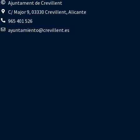
s
Ajuntament de Crevillent
C/ Major 9, 03330 Crevillent, Alicante
965 401 526
ayuntamiento@crevillent.es