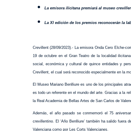
La emisora ilicitana premiará al museo creville
La XI edición de los premios reconocerán la la
Crevillent (28/09/2023).- La emisora Onda Cero Elche-co
19 de octubre en el Gran Teatro de la localidad ilicit
social, económica y cultural de quince entidades y per
Crevillent, el cual será reconocido especialmente en la mo
El Museo Mariano Benlliure es uno de los principales atract
es todo un referente en el mundo del arte. Gracias a la rel
la Real Academia de Bellas Artes de San Carlos de Valenci
Además, el año pasado se conmemoró el 75 aniversario 
crevillentino. El ‘Año Benlliure’ también ha salido fuera d
Valenciana como por Les Corts Valencianes.