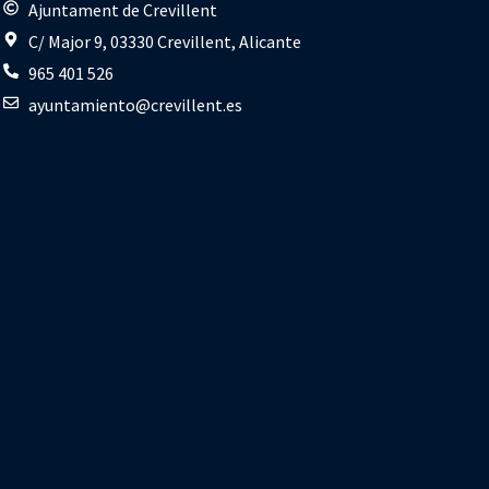
s
Ajuntament de Crevillent
C/ Major 9, 03330 Crevillent, Alicante
965 401 526
ayuntamiento@crevillent.es