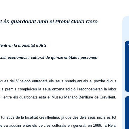
ent és guardonat amb el Premi Onda Cero
entí en la modalitat d’Arts
ial, econòmica i cultural de quinze entitats i persones
rques del Vinalopó entragarà els seus premis anuals el pròxim dijous
. Els premis compleixen la seua onzena edició i reconoeixeran la labor
, i entre els guardonats està el Museu Mariano Benlliure de Crevillent,
urístics de la localitat crevillentina, ja que des dels seus inicis és tot
e va adquirir entre els cercles culturals en general, en 1989, la Reial