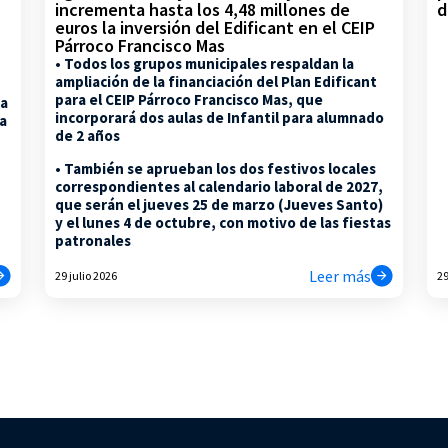
d
incrementa hasta los 4,48 millones de
euros la inversión del Edificant en el CEIP
Párroco Francisco Mas
• Todos los grupos municipales respaldan la
ampliación de la financiación del Plan Edificant
para el CEIP Párroco Francisco Mas, que
la
incorporará dos aulas de Infantil para alumnado
na
de 2 años
• También se aprueban los dos festivos locales
correspondientes al calendario laboral de 2027,
que serán el jueves 25 de marzo (Jueves Santo)
y el lunes 4 de octubre, con motivo de las fiestas
patronales
Leer más
29 julio 2026
29