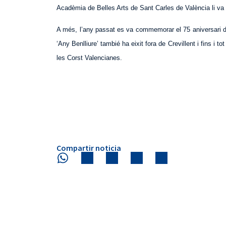
Acadèmia de Belles Arts de Sant Carles de València li va c
A més, l’any passat es va commemorar el 75 aniversari de l
‘Any Benlliure’ tambié ha eixit fora de Crevillent i fins i 
les Corst Valencianes.
Compartir noticia