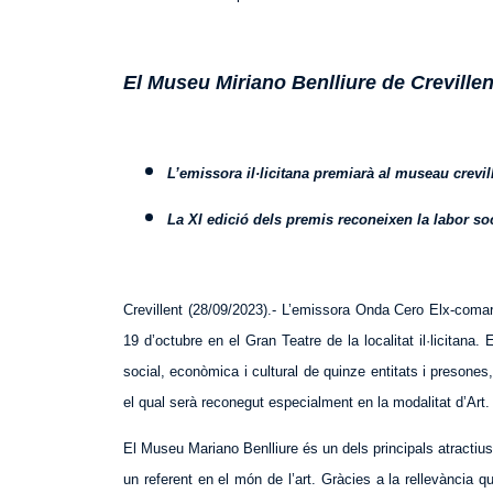
El Museu Miriano Benlliure de Crevill
L’emissora il·licitana premiarà al museau crevill
La XI edició dels premis reconeixen la labor soc
Crevillent (28/09/2023).- L’emissora Onda Cero Elx-coma
19 d’octubre en el Gran Teatre de la localitat il·licitana
social, econòmica i cultural de quinze entitats i presones
el qual serà reconegut especialment en la modalitat d’Art.
El Museu Mariano Benlliure és un dels principals atractius t
un referent en el món de l’art. Gràcies a la rellevància qu