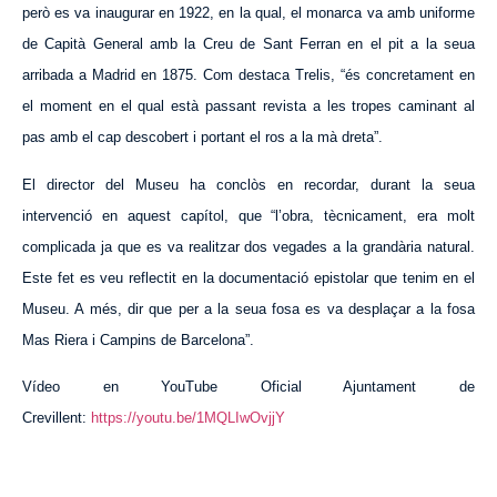
però es va inaugurar en 1922, en la qual, el monarca va amb uniforme
de Capità General amb la Creu de Sant Ferran en el pit a la seua
arribada a Madrid en 1875. Com destaca Trelis, “és concretament en
el moment en el qual està passant revista a les tropes caminant al
pas amb el cap descobert i portant el ros a la mà dreta”.
El director del Museu ha conclòs en recordar, durant la seua
intervenció en aquest capítol, que “l’obra, tècnicament, era molt
complicada ja que es va realitzar dos vegades a la grandària natural.
Este fet es veu reflectit en la documentació epistolar que tenim en el
Museu. A més, dir que per a la seua fosa es va desplaçar a la fosa
Mas Riera i Campins de Barcelona”.
Vídeo en You
T
ube Oficial Ajuntament de
Crevillent:
https://youtu.be/1MQLIwOvjjY