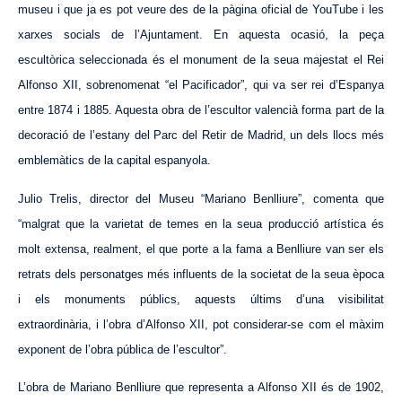
museu
i que ja es pot veure des de la pàgina oficial de YouTube i les
xarxes socials de l’Ajuntament.
En aquesta ocasió, la peça
escultòrica seleccionada és el monument de la seua majestat el Rei
Alfonso XII, sobrenomenat “el Pacificador”, qui va ser rei d’Espanya
entre 1874 i 1885. Aquesta obra de l’escultor valencià forma part de la
decoració de l’estany del Parc del Retir de Madrid, un dels llocs més
emblemàtics de la capital espanyola.
Julio Trelis, director del Museu “Mariano Benlliure”, comenta que
“malgrat que la varietat de temes en la seua producció artística és
molt extensa, realment, el que porte a la fama a Benlliure van ser els
retrats dels personatges més influents de la societat de la seua època
i els monuments públics, aquests últims d’una visibilitat
extraordinària, i l’obra d’Alfonso XII, pot considerar-se com el màxim
exponent de l’obra pública de l’escultor”.
L’obra de Mariano Benlliure que representa a Alfonso XII és de 1902,