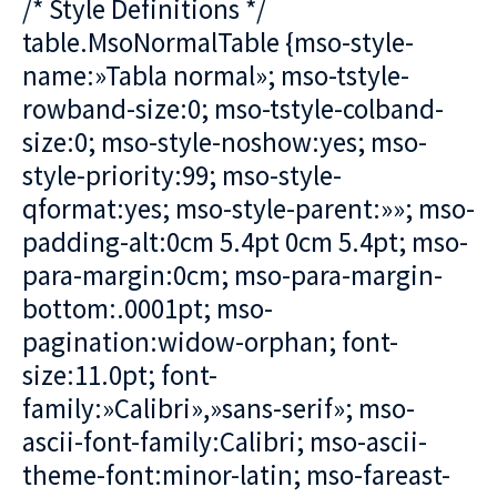
/* Style Definitions */
table.MsoNormalTable {mso-style-
name:»Tabla normal»; mso-tstyle-
rowband-size:0; mso-tstyle-colband-
size:0; mso-style-noshow:yes; mso-
style-priority:99; mso-style-
qformat:yes; mso-style-parent:»»; mso-
padding-alt:0cm 5.4pt 0cm 5.4pt; mso-
para-margin:0cm; mso-para-margin-
bottom:.0001pt; mso-
pagination:widow-orphan; font-
size:11.0pt; font-
family:»Calibri»,»sans-serif»; mso-
ascii-font-family:Calibri; mso-ascii-
theme-font:minor-latin; mso-fareast-