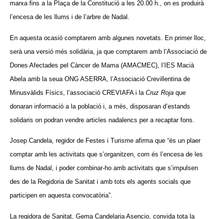
marxa fins a la Plaça de la Constitució a les 20.00 h., on es produirà
l’encesa de les llums i de l’arbre de Nadal.
En aquesta ocasió comptarem amb algunes novetats. En primer lloc,
serà una versió més solidària, ja que comptarem amb l’Associació de
Dones Afectades pel Càncer de Mama (AMACMEC), l’IES Macià
Abela amb la seua ONG ASERRA, l’Associació Crevillentina de
Minusvàlids Físics, l’associació CREVIAFA i la
Cruz Roja
que
donaran informació a la població i, a més, disposaran d’estands
solidaris on podran vendre articles nadalencs per a recaptar fons.
Josep Candela, regidor de Festes i Turisme afirma que “és un plaer
comptar amb les activitats que s’organitzen, com és l’encesa de les
llums de Nadal, i poder combinar-ho amb activitats que s’impulsen
des de la Regidoria de Sanitat i amb tots els agents socials que
participen en aquesta convocatòria”.
La regidora de Sanitat, Gema Candelaria Asencio, convida tota la