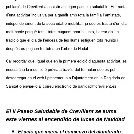
població de Crevillent a assistir al segon passeig saludable. Es tracta
d’una activitat inclusiva per a gaudir amb tota la família i amistats,
independentment de la seua edat o mobilitat, ja que es tracta d’un dia
molt bonic perquè tots i totes puguem anar-hi junts, i crear així la
tradició que el dia de l’encesa de les llums estiguen tots reunits i
després es puguen fer fotos en l’arbre de Nadal.
Cal recordar que, igual que en la primera edició d’aquesta activitat, és
necessària la inscripció prèvia a través del formulari que es pot
descarregar en el web i presentar-lo a l’ajuntament en la Regidoria de
Sanitat o enviar-lo al correu electrònic de sanidad@crevillent.es
El II Paseo Saludable de Crevillent se suma
este viernes al encendido de luces de Navidad
El acto que marca el comienzo del alumbrado