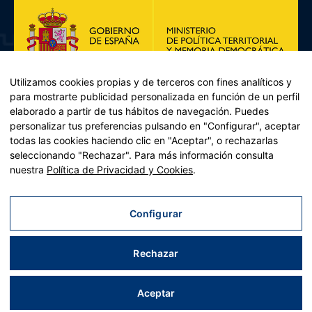
Utilizamos cookies propias y de terceros con fines analíticos y
para mostrarte publicidad personalizada en función de un perfil
elaborado a partir de tus hábitos de navegación. Puedes
personalizar tus preferencias pulsando en "Configurar", aceptar
todas las cookies haciendo clic en "Aceptar", o rechazarlas
seleccionando "Rechazar". Para más información consulta
Plan de Recuperación, Transformación y Resiliencia – Financiado por
nuestra
Política de Privacidad y Cookies
.
la Unión Europea << Next Generation EU>> Mecanismo de
Recuperación y resiliencia, establecido por el Reglamento (UE)
2021/241 del Parlamento Europeo y del Consejo, de 12 de febrero
Configurar
de 2021. Componente 11, Inversión 2 del PRTR gestionado por el
Ministerio de Política territorial.
Rechazar
Aviso legal
|
Política de privacidad
|
Política de cookies
|
Accesibilidad
|
Mapa web
| Desarrollado por
Tres
tristes
tigres
Aceptar