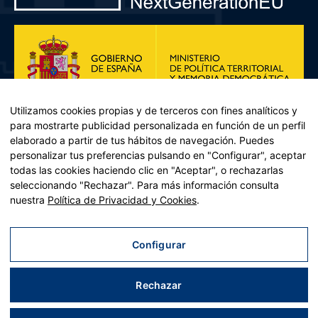
Utilizamos cookies propias y de terceros con fines analíticos y
para mostrarte publicidad personalizada en función de un perfil
elaborado a partir de tus hábitos de navegación. Puedes
personalizar tus preferencias pulsando en "Configurar", aceptar
todas las cookies haciendo clic en "Aceptar", o rechazarlas
seleccionando "Rechazar". Para más información consulta
Plan de Recuperación, Transformación y Resiliencia – Financiado por
nuestra
Política de Privacidad y Cookies
.
la Unión Europea << Next Generation EU>> Mecanismo de
Recuperación y resiliencia, establecido por el Reglamento (UE)
2021/241 del Parlamento Europeo y del Consejo, de 12 de febrero
Configurar
de 2021. Componente 11, Inversión 2 del PRTR gestionado por el
Ministerio de Política territorial.
Rechazar
Aviso legal
|
Política de privacidad
|
Política de cookies
|
Accesibilidad
|
Mapa web