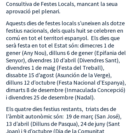
Consultiva de Festes Locals, mancant la seua
aprovació pel plenari.
Aquests dies de festes locals s’uneixen als dotze
festius nacionals, dels quals huit se celebren en
comú en tot el territori espanyol. Els dies que
serà festa en tot el Estat són: dimecres 1 de
gener (Any Nou), dilluns 6 de gener (Epifania del
Senyor), divendres 10 d’abril (Divendres Sant),
divendres 1 de maig (Festa del Treball),
dissabte 15 d’agost (Asunción de la Verge),
dilluns 12 d’octubre (Festa Nacional d’Espanya),
dimarts 8 de desembre (Inmaculada Concepció)
i divendres 25 de desembre (Nadal).
Els quatre dies festius restants, triats des de
l’àmbit autonòmic són: 19 de març (San José),
13 d’abril (Dilluns de Pasqua), 24 de juny (Sant
Joan) i 9 d’octubre (Dia de la Comunitat