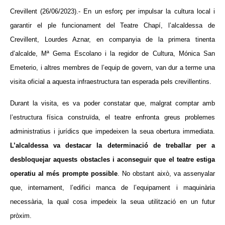
Crevillent (26/06/2023).- En un esforç per impulsar la cultura local i
garantir el ple funcionament del Teatre Chapí, l’alcaldessa de
Crevillent, Lourdes Aznar, en companyia de la primera tinenta
d’alcalde, Mª Gema Escolano i la regidor de Cultura, Mónica San
Emeterio, i altres membres de l’equip de govern, van dur a terme una
visita oficial a aquesta infraestructura tan esperada pels crevillentins.
Durant la visita, es va poder constatar que, malgrat comptar amb
l’estructura física construïda, el teatre enfronta greus problemes
administratius i jurídics que impedeixen la seua obertura immediata.
L’alcaldessa va destacar la determinació de treballar per a
desbloquejar aquests obstacles i aconseguir que el teatre estiga
operatiu al més prompte possible
. No obstant això, va assenyalar
que, internament, l’edifici manca de l’equipament i maquinària
necessària, la qual cosa impedeix la seua utilització en un futur
pròxim.