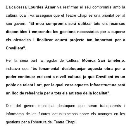
L’alcaldessa
Lourdes Aznar
va reafirmar el seu compromís amb la
cultura local i va assegurar que el Teatre Chapí és una prioritat per al
seu govern.
“El meu compromís serà utilitzar tots els recursos
disponibles i emprendre les gestions necessàries per a superar
els obstacles i finalitzar aquest projecte tan important per a
Crevillent”
.
Per la seua part la regidor de Cultura,
Mónica San Emeterio
,
indicava que
“és fonamental desbloquejar aquesta obra per a
poder continuar creixent a nivell cultural ja que Crevillent és un
poble de talent i art, per la qual cosa aquesta infraestructura serà
un lloc de referència per a tots els artistes de la localitat”
.
Des del govern municipal destaquen que seran transparents i
informaran de les futures actualitzacions sobre els avanços en les
gestions per a l’obertura del Teatre Chapí.