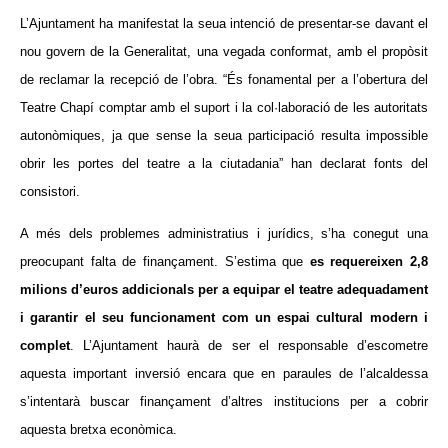
L’Ajuntament ha manifestat la seua intenció de presentar-se davant el
nou govern de la Generalitat, una vegada conformat, amb el propòsit
de reclamar la recepció de l’obra. “És fonamental per a l’obertura del
Teatre Chapí comptar amb el suport i la col·laboració de les autoritats
autonòmiques, ja que sense la seua participació resulta impossible
obrir les portes del teatre a la ciutadania” han declarat fonts del
consistori.
A més dels problemes administratius i jurídics, s’ha conegut una
preocupant falta de finançament. S’estima que
es requereixen 2,8
milions d’euros addicionals per a equipar el teatre adequadament
i garantir el seu funcionament com un espai cultural modern i
complet
. L’Ajuntament haurà de ser el responsable d’escometre
aquesta important inversió encara que en paraules de l’alcaldessa
s’intentarà buscar finançament d’altres institucions per a cobrir
aquesta bretxa econòmica.