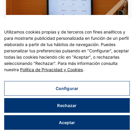
El pleno aprueba incorporar al sector agrario al
Consejo Económico y Social e incrementa hasta
los 4,48 millones de euros la inversión del
Utilizamos cookies propias y de terceros con fines analíticos y
Edificant en el CEIP Párroco Francisco Mas
para mostrarte publicidad personalizada en función de un perfil
• Todos los grupos municipales respaldan la ampliación
elaborado a partir de tus hábitos de navegación. Puedes
de la financiación del Plan Edificant para el CEIP Párroco
personalizar tus preferencias pulsando en "Configurar", aceptar
Francisco Mas, que incorporará dos aulas de Infantil
todas las cookies haciendo clic en "Aceptar", o rechazarlas
para alumnado de 2 años
seleccionando "Rechazar". Para más información consulta
• También se aprueban los dos festivos locales
nuestra
Política de Privacidad y Cookies
.
correspondientes al calendario laboral de 2027, que
serán el jueves 25 de marzo (Jueves Santo) y el lunes 4
de octubre, con motivo de las fiestas patronales
Configurar
29 julio 2026
Leer más
Rechazar
Aceptar