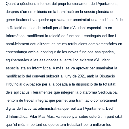
Quant a qüestions internes del propi funcionament de l’Ajuntament,
després d’un error tècnic en la tramitació en la sessió plenària de
gener finalment va quedar aprovada per unanimitat una modificació de
la Relació de Lloc de treball per al lloc d’Ajudant especialista en
Informàtica, modificant la relació de funcions i continguts del lloc i
paral·lelament actualitzant les seues retribucions complementàries en
concordança amb el contingut de les noves funcions assignades,
equiparant-les a les assignades a l’altre lloc existent d’Ajudant
especialista en Informàtica. A més, es va aprovar per unanimitat la
modificació del conveni subscrit al juny de 2021 amb la Diputació
Provincial d’Albacete per a la posada a la disposició de la totalitat
dels aplicatius i ferramentes que integren la plataforma Sedipualba,
l’entorn de treball integrat que permet una tramitació completament
digital de l’activitat administrativa que realitza l’Ajuntament. L’edil
d’Informàtica, Pilar Mas Mas, va ressenyar sobre este últim punt citat
que “el més important és que estem treballant per a millorar les