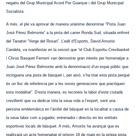
negatiu del Grup Municipal Acord Per Guanyar i del Grup Municipal
Socialista.
A més, el ple va aprovar de manera unànime denominar “Pista Juan
José Pérez Belmonte” a la pista del carrer Ronda Sud, situada enfront
del Tanatori “Verge del Rosari”. L’edil d’Esports, David Amorós
Candela, va manifestar en la sessió que “el Club Esportiu Crevibasket
i Clivus Basquet Femení van demostrar gran interés per homenatjar a
Juan José Pérez Belmonte amb la denominació d’un espai públic que
incloguera una pista de bàsquet i, per això, s’ha triat esta pista perquè
és un lloc de referència per a les noves generacions que practiquen
esta modalitat”. D’esta manera, es reconeix la labor d’este ciutadà
crevillentí que va dedicar tota la seua vida a l’esport, sent una
persona emblemàtica en l’àmbit del bàsquet en la localitat a causa de
la seua labor com a jugador, entrenador i directiu en les entitats
esportives locals de bàsquet. A més, Amorós ha avançat que es
realitzarà un acte homenatge el pròxim 18 de maig en la pròpia pista