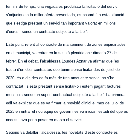
termini de temps, una vegada es produïsca la licitació del servici i
s’adjudique a la millor oferta presentada, es posarà fi a esta situació
que s’estiga prestant un servici tan important valorat en milions
d’euros i sense un contracte subjecte a la Llei”.
Este punt, referit al contracte de manteniment de zones enjardinades
en el municipi, va entrar en la sessió plenària ahir dimarts 27 de
febrer. En el debat, l’alcaldessa Lourdes Aznar va afirmar que “es
tracta d’un dels contractes que tenim sense licitar des de juliol de
2020, és a dir, des de fa més de tres anys este servici no s’ha
contractat i s’està prestant sense licitar-lo i estem pagant factures
mensuals sense un suport contractual subjecte a la Llei”. La primera
edil va explicar que es va firmar la provisió d’inici el mes de juliol de
2023 en entrar el nou equip de govern i es va iniciar l’estudi del que es
necessitava per a posar en marxa el servici.
Segons va detallar l’alcaldessa, les novetats d’este contracte es