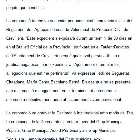
perjuís que beneficis”.
La corporació també va secundar per unanimitat l’aprovació inicial del
Reglament de l’Agrupació Local de Voluntariat de Protecció Civil de
Crevillent. “Este expedient s’exposarà durant un termini de 30 dies en
en el Butlletí Oficial de la Província i es fixarà en el Tauler d’edictes
de l’Ajuntament de Crevillent perquè qualsevol persona física o
jurídica puga examinar l’expedient a l’Ajuntament i formular les
al·legacions que estime pertinents”, va expressar l’edil de Seguretat
Ciutadana, María Gema Escolano Berná. En cas que no es presente
cap reclamació o suggeriment en el termini citat anteriorment
s’entendrà definitivament adoptat l’acord fins llavors provisional.
La corporació va aprovar la Declaració Institucional amb motiu del Dia
Internacional de la Dona amb els vots a favor del Grup Municipal
Popular, Grup Municipal Acord Per Guanyar i Grup Municipal
Socialista, i amb la negativa del Grup Municipal Vox.