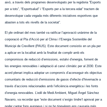
això, a través dels programes desenvolupats per la regidoria “Esports
per a tots”, “Esportsalud” i “Esports per a la tercera edat” tractem de
desenvolupar cada vegada més diferents iniciatives esportives que
abasten a tots els nivells de la societat”.
El ple ordinari del mes també va ratificar l’aprovació unànime de la
corporació al Pla d’Acció per al Clima i l’Energia Sostenible del
Municipi de Crevillent (PAUS). Este document consistix en un pla per
a aplicar en la localitat amb la finalitat de complir amb els
compromisos de reducció d’emissions, estalvi d’energia, foment de
les energies renovables i adaptació al canvi climàtic per al 2030. Este
acord plenari implica adoptar un compromís d’aconseguir els objectius
comunitaris de reducció d’emissions de gasos d’efecte d’hivernacle a
través d’accions relacionades amb l’eficiència energètica i les fonts
d’energia renovables. L’edil de Medi Ambient, Miguel Ángel Sánchez
Navarro, va recordar que “este document s’exigix tindre’l aprovat per a
poder captar fons europeus i si no ho tinguérem ens causaria més