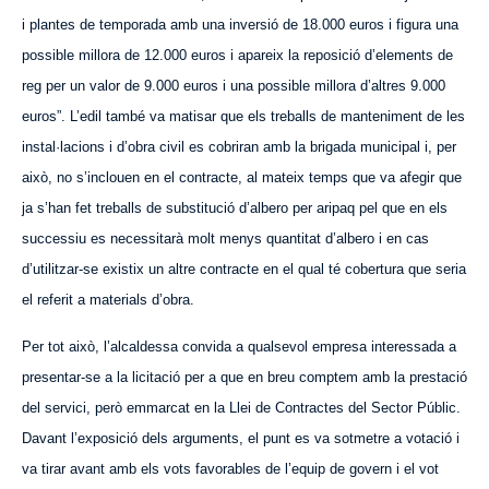
i plantes de temporada amb una inversió de 18.000 euros i figura una
possible millora de 12.000 euros i apareix la reposició d’elements de
reg per un valor de 9.000 euros i una possible millora d’altres 9.000
euros”. L’edil també va matisar que els treballs de manteniment de les
instal·lacions i d’obra civil es cobriran amb la brigada municipal i, per
això, no s’inclouen en el contracte, al mateix temps que va afegir que
ja s’han fet treballs de substitució d’albero per aripaq pel que en els
successiu es necessitarà molt menys quantitat d’albero i en cas
d’utilitzar-se existix un altre contracte en el qual té cobertura que seria
el referit a materials d’obra.
Per tot això, l’alcaldessa convida a qualsevol empresa interessada a
presentar-se a la licitació per a que en breu comptem amb la prestació
del servici, però emmarcat en la Llei de Contractes del Sector Públic.
Davant l’exposició dels arguments, el punt es va sotmetre a votació i
va tirar avant amb els vots favorables de l’equip de govern i el vot