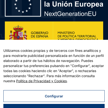
Utilizamos cookies propias y de terceros con fines analíticos y
para mostrarte publicidad personalizada en función de un perfil
elaborado a partir de tus hábitos de navegación. Puedes
personalizar tus preferencias pulsando en "Configurar", aceptar
todas las cookies haciendo clic en "Aceptar", o rechazarlas
seleccionando "Rechazar". Para más información consulta
Plan de Recuperación, Transformación y Resiliencia – Financiado por
nuestra
Política de Privacidad y Cookies
.
la Unión Europea << Next Generation EU>> Mecanismo de
Recuperación y resiliencia, establecido por el Reglamento (UE)
2021/241 del Parlamento Europeo y del Consejo, de 12 de febrero
Configurar
de 2021. Componente 11, Inversión 2 del PRTR gestionado por el
Ministerio de Política territorial.