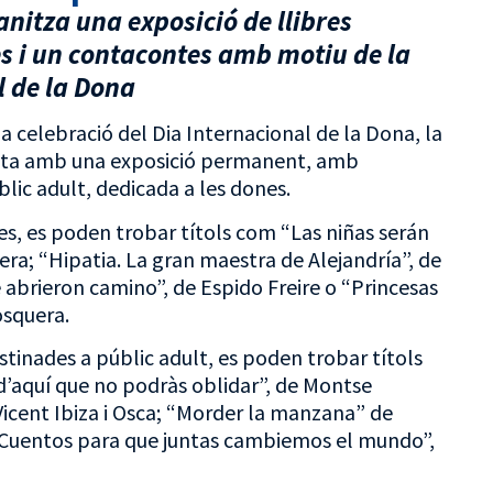
anitza una exposició de llibres
s i un contacontes amb motiu de la
l de la Dona
a celebració del Dia Internacional de la Dona, la
mpta amb una exposició permanent, amb
blic adult, dedicada a les dones.
es, es poden trobar títols com “Las niñas serán
era; “Hipatia. La gran maestra de Alejandría”, de
e abrieron camino”, de Espido Freire o “Princesas
osquera.
tinades a públic adult, es poden trobar títols
d’aquí que no podràs oblidar”, de Montse
 Vicent Ibiza i Osca; “Morder la manzana” de
. Cuentos para que juntas cambiemos el mundo”,