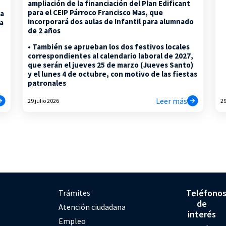
ampliación de la financiación del Plan Edificant
para el CEIP Párroco Francisco Mas, que
la
incorporará dos aulas de Infantil para alumnado
na
de 2 años
• También se aprueban los dos festivos locales
correspondientes al calendario laboral de 2027,
que serán el jueves 25 de marzo (Jueves Santo)
y el lunes 4 de octubre, con motivo de las fiestas
patronales
Leer más
29 julio 2026
29
Teléfono
Trámites
de
Atención ciudadana
interés
Empleo