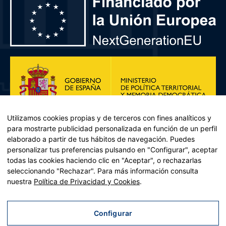
Utilizamos cookies propias y de terceros con fines analíticos y
para mostrarte publicidad personalizada en función de un perfil
elaborado a partir de tus hábitos de navegación. Puedes
personalizar tus preferencias pulsando en "Configurar", aceptar
todas las cookies haciendo clic en "Aceptar", o rechazarlas
seleccionando "Rechazar". Para más información consulta
Plan de Recuperación, Transformación y Resiliencia – Financiado por
nuestra
Política de Privacidad y Cookies
.
la Unión Europea << Next Generation EU>> Mecanismo de
Recuperación y resiliencia, establecido por el Reglamento (UE)
2021/241 del Parlamento Europeo y del Consejo, de 12 de febrero
Configurar
de 2021. Componente 11, Inversión 2 del PRTR gestionado por el