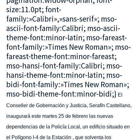
pagination:widow-orphan; font-
size:11.0pt; font-
family:»Calibri»,»sans-serif»; mso-
ascii-font-family:Calibri; mso-ascii-
theme-font:minor-latin; mso-fareast-
font-family:»Times New Roman»; mso-
fareast-theme-font:minor-fareast;
mso-hansi-font-family:Calibri; mso-
hansi-theme-font:minor-latin; mso-
bidi-font-family:»Times New Roman»;
mso-bidi-theme-font:minor-bidi;}
El
Conseller de Gobernación y Justicia, Serafín Castellano,
inaugurará este martes 25 de febrero las nuevas
dependencias de la Policía Local, un edificio situado en
el Polígono I-4 de la Estación , que
solventa los