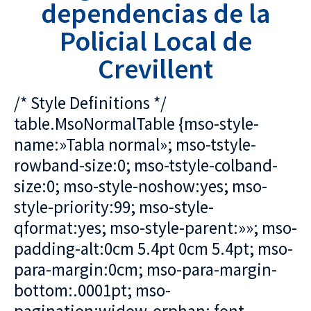
dependencias de la
Policial Local de
Crevillent
/* Style Definitions */
table.MsoNormalTable {mso-style-
name:»Tabla normal»; mso-tstyle-
rowband-size:0; mso-tstyle-colband-
size:0; mso-style-noshow:yes; mso-
style-priority:99; mso-style-
qformat:yes; mso-style-parent:»»; mso-
padding-alt:0cm 5.4pt 0cm 5.4pt; mso-
para-margin:0cm; mso-para-margin-
bottom:.0001pt; mso-