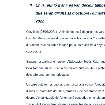
En la reunió d’ahir es va
n
decidir també 
que seran dilluns 11 d’octubre i dimart
2022
Crevillent (08/07/2021).- Ahir, dimecres 7 de juliol, es va 
Escolar Municipal en el qual es va sol·licitar a la Conseller
d’Alacant, que es baixe la ràtio per a les aules de 3 anys 
successius.
Segons ha explicat el regidor d’Educació, Jesús Ruiz, aque
localitat, que en 2019 situa els naixements en 266, i
preté
dels diferents centres educatius.
Un altre dels temes que es van tractar ahir va ser l’elecció
dilluns 11 d’octubre de 2021, dimarts 7 de desembre de 20
decret d’organització de l’orientació educativa en el siste
13 de juliol s’abordaren diferents aspectes de la nova orga