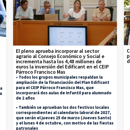
C
El pleno aprueba incorporar al sector
p
agrario al Consejo Económico y Social e
d
incrementa hasta los 4,48 millones de
euros la inversión del Edificant en el CEIP
Párroco Francisco Mas
• Todos los grupos municipales respaldan la
ampliación de la financiación del Plan Edificant
para el CEIP Párroco Francisco Mas, que
la
incorporará dos aulas de Infantil para alumnado
na
de 2 años
• También se aprueban los dos festivos locales
correspondientes al calendario laboral de 2027,
que serán el jueves 25 de marzo (Jueves Santo)
y el lunes 4 de octubre, con motivo de las fiestas
patronales