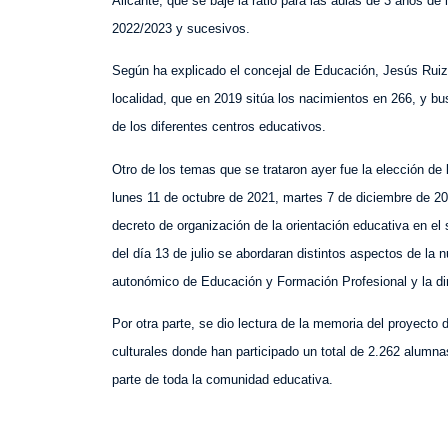
Alicante, que se baje la ratio para las aulas de 3 años
de 
2022/2023 y sucesivos.
Según ha explicado el concejal de Educación, Jesús Ruiz
localidad, que en 2019 sitúa los nacimientos en 266, y
bu
de los diferentes centros educativos.
Otro
de los
tema
s
que se trat
aron ayer
fue la elección de
l
unes 11 de octubre de 2021, martes 7 de diciembre de 20
d
ecreto de organización de la orientación educativa en el
del día 13 de julio se abordaran distintos aspectos de la
autonómico de
E
ducación y
F
ormación
P
rofesional y la d
Por otra parte,
se dio lectura de la memoria del proyecto 
culturales donde han participado
un total de
2.262 alumn
parte de
toda
la comunidad educativa.