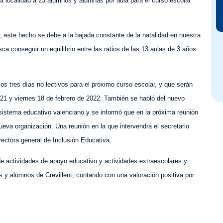
la localidad
a 23 alumnos
y alumn
as por aula para el curso escolar
, este hecho se debe a la
bajada constante de la natalidad en nuestra
sca
conseguir un equilibrio entre las ratios de las 13 aulas de 3 años
 los
tres
días no lectivos para el próximo curso escolar,
y que serán
21 y viernes 18 de febrero de 2022. También se habl
ó
del nuevo
 sistema educativo valenciano y se inform
ó
que en
la próxima reunión
 nueva organización.
Una reunión
en la que
intervendrá e
l
secretario
irectora general de
I
nclusión
E
ducativa.
de actividades de apoyo educativo y actividades extraescolares y
as
y alumnos
de
Crevillent,
con
tando con
una valoración positiva por