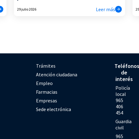
Leer más
29 julio 2026
29
Teléfono
Trámites
de
Atención ciudadana
interés
Empleo
Policía
Farmacias
local
965
Empresas
406
Sede electrónica
454
Guardia
civil
965