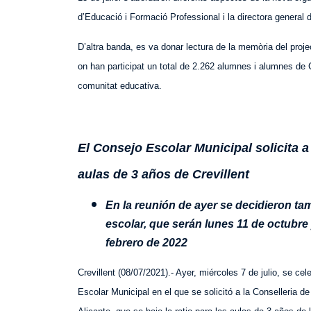
d’Educació i Formació Professional i la directora general 
D’altra banda, es va donar lectura de la memòria del project
on han participat un total de 2.262 alumnes i alumnes de C
comunitat educativa.
El Consejo Escolar Municipal solicita a 
aulas de
3 años de
Crevillent
En la reunión de ayer se decidi
eron
tam
escolar, que serán lunes 11 de octubre 
febrero de 2022
Crevillent (
08
/0
7
/2021).-
Ayer,
miércoles
7 de julio, se ce
Escolar Municipal
en el que
se solicit
ó
a la Conselleria d