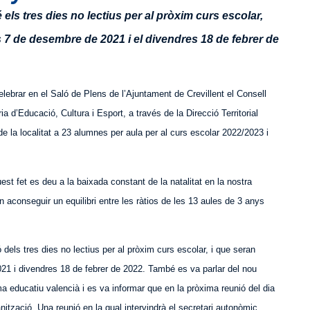
els tres dies no lectius per al pròxim curs escolar,
s 7 de desembre de 2021 i el divendres 18 de febrer de
celebrar en el Saló de Plens de l’Ajuntament de Crevillent el Consell
ia d’Educació, Cultura i Esport, a través de la Direcció Territorial
de la localitat a 23 alumnes per aula per al curs escolar 2022/2023 i
st fet es deu a la baixada constant de la natalitat en la nostra
n
aconseguir un equilibri entre les ràtios de les 13 aules de 3 anys
 dels tres dies no lectius per al pròxim curs escolar, i que seran
21 i divendres 18 de febrer de 2022. També es va parlar del nou
ma educatiu valencià i es va informar que en la pròxima reunió del dia
nització. Una reunió en la qual intervindrà el secretari autonòmic