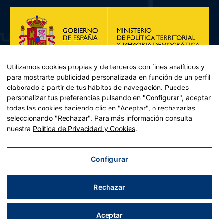
Utilizamos cookies propias y de terceros con fines analíticos y
para mostrarte publicidad personalizada en función de un perfil
elaborado a partir de tus hábitos de navegación. Puedes
personalizar tus preferencias pulsando en "Configurar", aceptar
todas las cookies haciendo clic en "Aceptar", o rechazarlas
seleccionando "Rechazar". Para más información consulta
Plan de Recuperación, Transformación y Resiliencia – Financiado por
nuestra
Política de Privacidad y Cookies
.
la Unión Europea << Next Generation EU>> Mecanismo de
Recuperación y resiliencia, establecido por el Reglamento (UE)
2021/241 del Parlamento Europeo y del Consejo, de 12 de febrero
Configurar
de 2021. Componente 11, Inversión 2 del PRTR gestionado por el
Ministerio de Política territorial.
Rechazar
Aviso legal
|
Política de privacidad
|
Política de cookies
|
Accesibilidad
|
Mapa web
| Desarrollado por
Tres
tristes
tigres
Aceptar