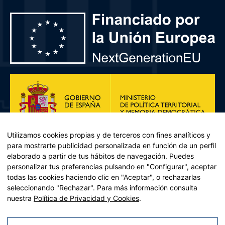
Utilizamos cookies propias y de terceros con fines analíticos y
para mostrarte publicidad personalizada en función de un perfil
elaborado a partir de tus hábitos de navegación. Puedes
personalizar tus preferencias pulsando en "Configurar", aceptar
todas las cookies haciendo clic en "Aceptar", o rechazarlas
seleccionando "Rechazar". Para más información consulta
Plan de Recuperación, Transformación y Resiliencia – Financiado por
nuestra
Política de Privacidad y Cookies
.
la Unión Europea << Next Generation EU>> Mecanismo de
Recuperación y resiliencia, establecido por el Reglamento (UE)