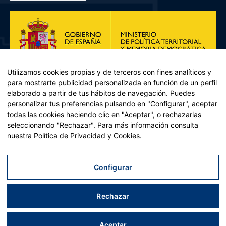
Utilizamos cookies propias y de terceros con fines analíticos y
para mostrarte publicidad personalizada en función de un perfil
elaborado a partir de tus hábitos de navegación. Puedes
personalizar tus preferencias pulsando en "Configurar", aceptar
todas las cookies haciendo clic en "Aceptar", o rechazarlas
seleccionando "Rechazar". Para más información consulta
Plan de Recuperación, Transformación y Resiliencia – Financiado por
nuestra
Política de Privacidad y Cookies
.
la Unión Europea << Next Generation EU>> Mecanismo de
Recuperación y resiliencia, establecido por el Reglamento (UE)
2021/241 del Parlamento Europeo y del Consejo, de 12 de febrero
Configurar
de 2021. Componente 11, Inversión 2 del PRTR gestionado por el
Ministerio de Política territorial.
Rechazar
Aviso legal
|
Política de privacidad
|
Política de cookies
|
Accesibilidad
|
Mapa web
| Desarrollado por
Tres
tristes
tigres
Aceptar