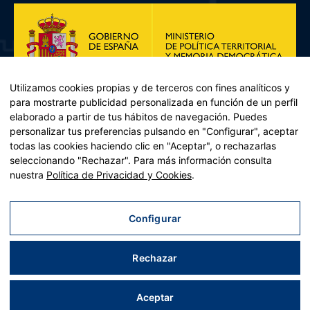
Utilizamos cookies propias y de terceros con fines analíticos y
para mostrarte publicidad personalizada en función de un perfil
elaborado a partir de tus hábitos de navegación. Puedes
personalizar tus preferencias pulsando en "Configurar", aceptar
todas las cookies haciendo clic en "Aceptar", o rechazarlas
seleccionando "Rechazar". Para más información consulta
Plan de Recuperación, Transformación y Resiliencia – Financiado por
nuestra
Política de Privacidad y Cookies
.
la Unión Europea << Next Generation EU>> Mecanismo de
Recuperación y resiliencia, establecido por el Reglamento (UE)
2021/241 del Parlamento Europeo y del Consejo, de 12 de febrero
Configurar
de 2021. Componente 11, Inversión 2 del PRTR gestionado por el
Ministerio de Política territorial.
Rechazar
Aviso legal
|
Política de privacidad
|
Política de cookies
|
Accesibilidad
|
Mapa web
| Desarrollado por
Tres
tristes
tigres
Aceptar