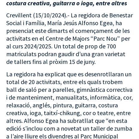
costura creativa, guitarra o ioga, entre altres
Crevillent (15/10/2024).- La regidora de Benestar
Social i Família, María Jesús Alfonso Egea, ha
presenciat este dimarts el començament de les
activitats en el Centre de Majors “Parc Nou” per
al curs 2024/2025. Un total de prop de 700
matriculats podran gaudir d’una gran varietat
de tallers fins al pròxim 15 de juny.
La regidora ha explicat que es desenrotllaran un
total de 20 activitats, entre els quals trobem
ball de saló per a parelles, gimnàstica correctiva
i de manteniment, manualitats, informàtica, cor,
relaxació, anglés, pintura, guitarra, costura
creativa, ioga, taitxí-chikung, cor o teatre, entre
altres. Alfonso Egea ha subratllat que “en esta
edició s’inclou com a novetat un taller de zumba
a l’aire lliure els divendres al Parc Municipal