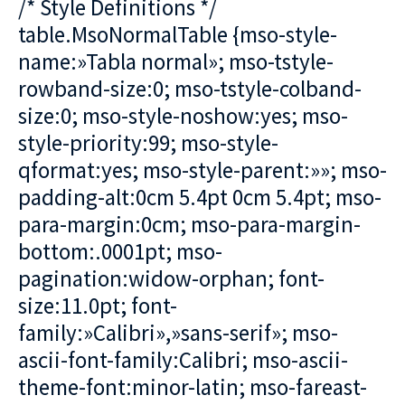
/* Style Definitions */
table.MsoNormalTable {mso-style-
name:»Tabla normal»; mso-tstyle-
rowband-size:0; mso-tstyle-colband-
size:0; mso-style-noshow:yes; mso-
style-priority:99; mso-style-
qformat:yes; mso-style-parent:»»; mso-
padding-alt:0cm 5.4pt 0cm 5.4pt; mso-
para-margin:0cm; mso-para-margin-
bottom:.0001pt; mso-
pagination:widow-orphan; font-
size:11.0pt; font-
family:»Calibri»,»sans-serif»; mso-
ascii-font-family:Calibri; mso-ascii-
theme-font:minor-latin; mso-fareast-