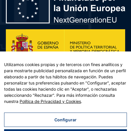
Utilizamos cookies propias y de terceros con fines analíticos y
para mostrarte publicidad personalizada en función de un perfil
elaborado a partir de tus hábitos de navegación. Puedes
personalizar tus preferencias pulsando en "Configurar", aceptar
todas las cookies haciendo clic en "Aceptar", o rechazarlas
seleccionando "Rechazar". Para más información consulta
Plan de Recuperación, Transformación y Resiliencia – Financiado por
nuestra
Política de Privacidad y Cookies
.
la Unión Europea << Next Generation EU>> Mecanismo de
Recuperación y resiliencia, establecido por el Reglamento (UE)
2021/241 del Parlamento Europeo y del Consejo, de 12 de febrero
Configurar
de 2021. Componente 11, Inversión 2 del PRTR gestionado por el