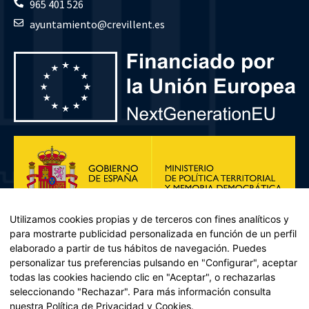
965 401 526
ayuntamiento@crevillent.es
Utilizamos cookies propias y de terceros con fines analíticos y
para mostrarte publicidad personalizada en función de un perfil
elaborado a partir de tus hábitos de navegación. Puedes
personalizar tus preferencias pulsando en "Configurar", aceptar
todas las cookies haciendo clic en "Aceptar", o rechazarlas
seleccionando "Rechazar". Para más información consulta
Plan de Recuperación, Transformación y Resiliencia – Financiado por
nuestra
Política de Privacidad y Cookies
.