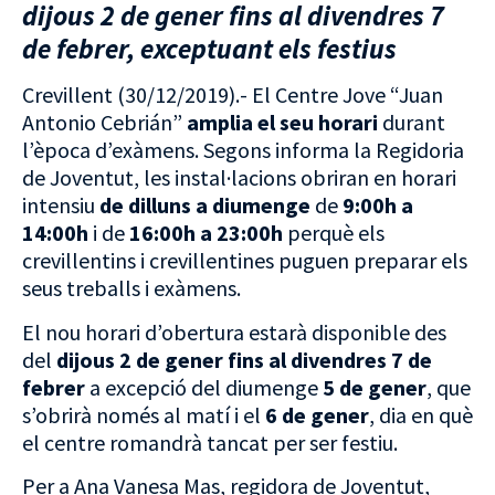
dijous 2 de gener fins al divendres 7
de febrer, exceptuant els festius
Crevillent (30/12/2019).- El Centre Jove “Juan
Antonio Cebrián”
amplia el seu horari
durant
l’època d’exàmens. Segons informa la Regidoria
de Joventut, les instal·lacions obriran en horari
intensiu
de dilluns a diumenge
de
9:00h a
14:00h
i de
16:00h a 23:00h
perquè els
crevillentins i crevillentines puguen preparar els
seus treballs i exàmens.
El nou horari d’obertura estarà disponible des
del
dijous 2 de gener
fins al divendres 7 de
febrer
a excepció del diumenge
5 de gener
, que
s’obrirà només al matí i el
6 de gener
, dia en què
el centre romandrà tancat per ser festiu.
Per a Ana Vanesa Mas, regidora de Joventut,