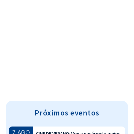
Cultura~T
Próximos eventos
7 AGO
CINE DE VERANO: Voy a pasármelo mejor