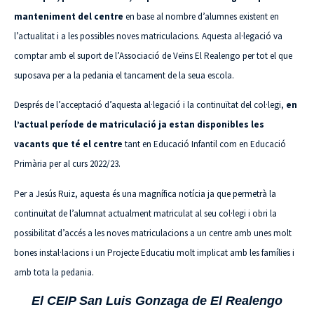
manteniment del centre
en base al nombre d’alumnes existent en
l’actualitat i a les possibles noves matriculacions. Aquesta al·legació va
comptar amb el suport de l’Associació de Veïns El Realengo per tot el que
suposava per a la pedania el tancament de la seua escola.
Després de l’acceptació d’aquesta al·legació i la continuïtat del col·legi,
en
l’actual període de matriculació ja estan disponibles les
vacants que té el centre
tant en Educació Infantil com en Educació
Primària per al curs 2022/23.
Per a Jesús Ruiz, aquesta és una magnífica notícia ja que permetrà la
continuïtat de l’alumnat actualment matriculat al seu col·legi i obri la
possibilitat d’accés a les noves matriculacions a un centre amb unes molt
bones instal·lacions i un Projecte Educatiu molt implicat amb les famílies i
amb tota la pedania.
El CEIP San Luis Gonzaga de El Realengo