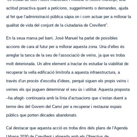
actitud proactiva quant a peticions, suggeriments o demandes, ajuda
al fet que l’administració pública sàpia on i com actuar per a millorar la
qualitat de vida del conjunt de la ciutadania de Crevillent”.
En la seua marxa pel barri, José Manuel ha parlat de possibles
accions de cara al futur per a millorar aquesta zona. Una d’elles és
arreglar la tanca de la seu de l’associació de veïns, ja que es troba
molt deteriorada. Un altre element a tractar és estudiar la viabilitat de
recuperar la vella edificació limítrofa a aquesta infraestructura, a
través d’un procés d’escolta d’idees, perquè siguen els propis veïns i
veïnes els qui puguen determinar el seu ús i utilitat. Aquesta proposta
–ha afegit- continuaria amb la línia d’actuacions que s’estan duent a
terme des del Govern del Canvi per a recuperar i restaurar espais
públics que porten dècades abandonats.
Cal destacar que aquesta acció es troba dins dels plans de l’Agenda
Urbana 2030 de Crevillent i alineada amb els Objectius de