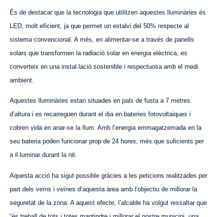
És de destacar que la tecnologia que utilitzen aquestes lluminàries és
LED, molt eficient, ja que permet un estalvi del 50% respecte al
sistema convencional. A més, en alimentar-se a través de panells
solars que transformen la radiació solar en energia elèctrica, es
converteix en una instal·lació sostenible i respectuosa amb el medi
ambient.
Aquestes lluminàries estan situades en pals de fusta a 7 metres
d’altura i es recarreguen durant el dia en bateries fotovoltaiques i
cobren vida en anar-se la llum. Amb l’energia emmagatzemada en la
seu bateria poden funcionar prop de 24 hores, més que suficients per
a il·luminar durant la nit.
Aquesta acció ha sigut possible gràcies a les peticions realitzades per
part dels veïns i veïnes d’aquesta àrea amb l’objectiu de millorar la
seguretat de la zona. A aquest efecte, l’alcalde ha volgut ressaltar que
“és treball de tots i totes mantindre i millorar el nostre municipi, una