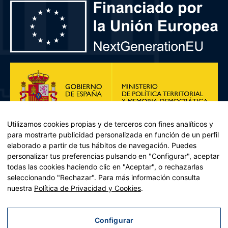
Utilizamos cookies propias y de terceros con fines analíticos y
para mostrarte publicidad personalizada en función de un perfil
elaborado a partir de tus hábitos de navegación. Puedes
personalizar tus preferencias pulsando en "Configurar", aceptar
todas las cookies haciendo clic en "Aceptar", o rechazarlas
seleccionando "Rechazar". Para más información consulta
Plan de Recuperación, Transformación y Resiliencia – Financiado por
nuestra
Política de Privacidad y Cookies
.
la Unión Europea << Next Generation EU>> Mecanismo de
Recuperación y resiliencia, establecido por el Reglamento (UE)
2021/241 del Parlamento Europeo y del Consejo, de 12 de febrero
Configurar