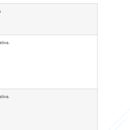
s
tiva.
tiva.