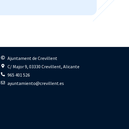
s
Ajuntament de Crevillent
C/ Major 9, 03330 Crevillent, Alicante
965 401 526
ayuntamiento@crevillent.es