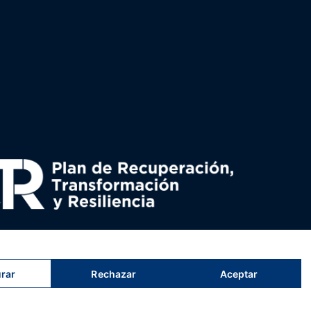
uperación y resiliencia, establecido por el Reglamento
nado por el Ministerio de Política territorial.
rar
Rechazar
Aceptar
s
tristes
tigres