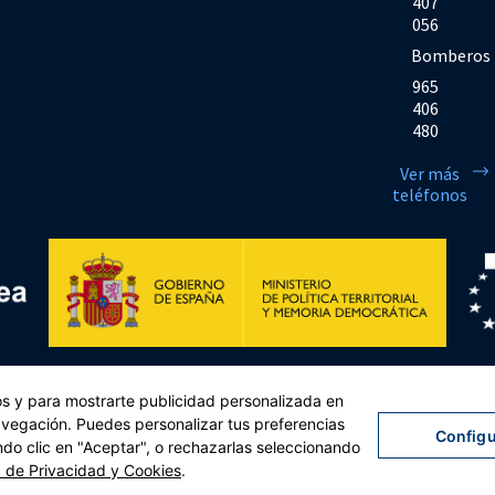
407
056
Bomberos
965
406
480
Ver más
teléfonos
Financiado por la Unión Europea << Next Generation EU>> Mecanismo de Rec
cos y para mostrarte publicidad personalizada en
sejo, de 12 de febrero de 2021. Componente 11, Inversión 2 del PRTR gestio
navegación. Puedes personalizar tus preferencias
Configu
ndo clic en "Aceptar", o rechazarlas seleccionando
lítica de privacidad
|
Política de cookies
|
Accesibilidad
|
Mapa web
| Desarrollado por
Tre
a de Privacidad y Cookies
.