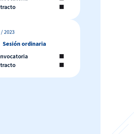
xtracto
 / 2023
Sesión ordinaria
onvocatoria
xtracto