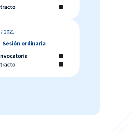
xtracto
 / 2021
Sesión ordinaria
onvocatoria
xtracto