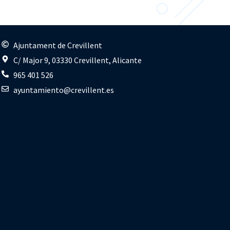
s
Ajuntament de Crevillent
C/ Major 9, 03330 Crevillent, Alicante
965 401 526
ayuntamiento@crevillent.es