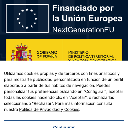
Utilizamos cookies propias y de terceros con fines analíticos y
para mostrarte publicidad personalizada en función de un perfil
elaborado a partir de tus hábitos de navegación. Puedes
personalizar tus preferencias pulsando en "Configurar", aceptar
todas las cookies haciendo clic en "Aceptar", o rechazarlas
seleccionando "Rechazar". Para más información consulta
Plan de Recuperación, Transformación y Resiliencia – Financiado por
nuestra
Política de Privacidad y Cookies
.
la Unión Europea << Next Generation EU>> Mecanismo de
Recuperación y resiliencia, establecido por el Reglamento (UE)
2021/241 del Parlamento Europeo y del Consejo, de 12 de febrero
Configurar