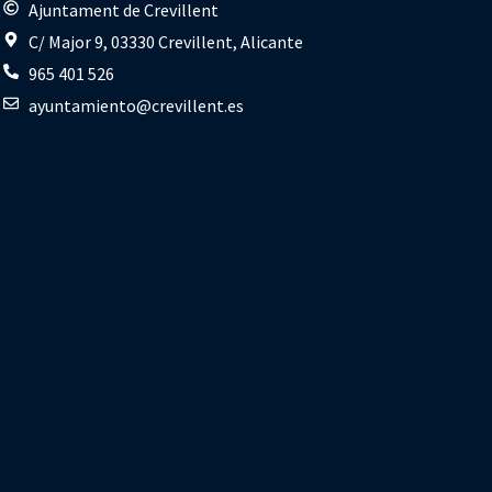
s
Ajuntament de Crevillent
C/ Major 9, 03330 Crevillent, Alicante
965 401 526
ayuntamiento@crevillent.es