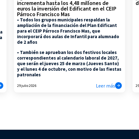
d
incrementa hasta los 4,48 millones de
euros la inversión del Edificant en el CEIP
Párroco Francisco Mas
• Todos los grupos municipales respaldan la
ampliación de la financiación del Plan Edificant
para el CEIP Párroco Francisco Mas, que
la
incorporará dos aulas de Infantil para alumnado
na
de 2 años
• También se aprueban los dos festivos locales
correspondientes al calendario laboral de 2027,
que serán el jueves 25 de marzo (Jueves Santo)
y el lunes 4 de octubre, con motivo de las fiestas
patronales
Leer más
29 julio 2026
29