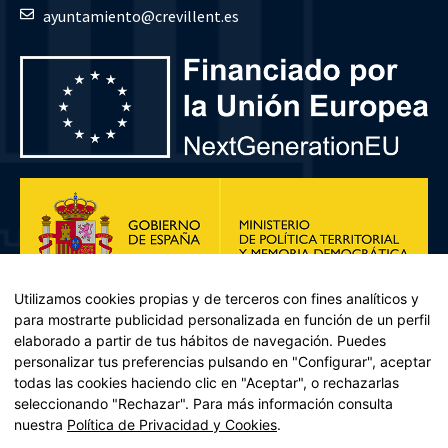
ayuntamiento@crevillent.es
Utilizamos cookies propias y de terceros con fines analíticos y
para mostrarte publicidad personalizada en función de un perfil
elaborado a partir de tus hábitos de navegación. Puedes
personalizar tus preferencias pulsando en "Configurar", aceptar
todas las cookies haciendo clic en "Aceptar", o rechazarlas
seleccionando "Rechazar". Para más información consulta
Plan de Recuperación, Transformación y Resiliencia – Financiado por
nuestra
Política de Privacidad y Cookies
.
la Unión Europea << Next Generation EU>> Mecanismo de