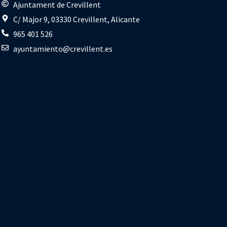
s
Ajuntament de Crevillent
C/ Major 9, 03330 Crevillent, Alicante
965 401 526
ayuntamiento@crevillent.es