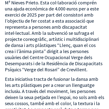
Mª Nieves Prieto. Esta col·laboració comprén
una ajuda econòmica de 4.000 euros per a este
exercici de 2025 per part del consistori amb
l’objectiu de fer costat a esta associació que
representa a persones amb discapacitat
intel·lectual. Amb la subvenció se sufraga el
projecte coreogràfic, artístic i multidisciplinari
de dansa i arts plàstiques “Llenç, quan el cos
crea i l’ànima pinta” dirigit a les persones
usuàries del Centre Ocupacional Verge dels
Desemparats i de la Residència de Discapacitats
Psíquics “Verge del Rosari” de Crevillent.
Esta iniciativa tracta de fusionar la dansa amb
les arts plàstiques per a crear un llenguatge
inclusiu. A través del moviment, les persones
deixen la seua petjada en l’espai, no sols amb els
seus cossos, també amb el color, la textura i la