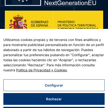
Utilizamos cookies propias y de terceros con fines analíticos y
para mostrarte publicidad personalizada en función de un perfil
elaborado a partir de tus hábitos de navegación. Puedes
personalizar tus preferencias pulsando en "Configurar", aceptar
todas las cookies haciendo clic en "Aceptar", o rechazarlas
seleccionando "Rechazar". Para más información consulta
Plan de Recuperación, Transformación y Resiliencia – Financiado por
nuestra
Política de Privacidad y Cookies
.
la Unión Europea << Next Generation EU>> Mecanismo de
Recuperación y resiliencia, establecido por el Reglamento (UE)
2021/241 del Parlamento Europeo y del Consejo, de 12 de febrero
Configurar
de 2021. Componente 11, Inversión 2 del PRTR gestionado por el
Ministerio de Política territorial.
Rechazar
Aviso legal
|
Política de privacidad
|
Política de cookies
|
Accesibilidad
|
Mapa web