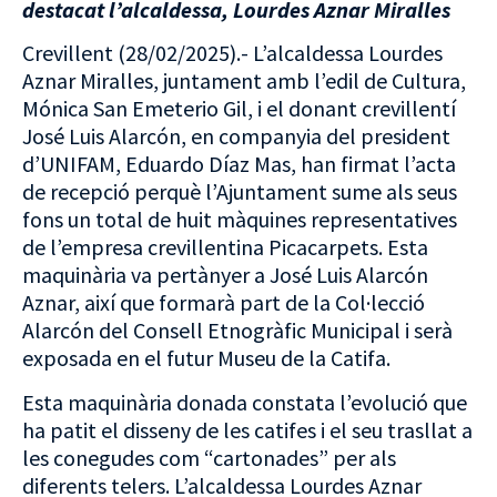
destacat l’alcaldessa, Lourdes Aznar Miralles
Crevillent (28/02/2025).- L’alcaldessa Lourdes
Aznar Miralles, juntament amb l’edil de Cultura,
Mónica San Emeterio Gil, i el donant crevillentí
José Luis Alarcón, en companyia del president
d’UNIFAM, Eduardo Díaz Mas, han firmat l’acta
de recepció perquè l’Ajuntament sume als seus
fons un total de huit màquines representatives
de l’empresa crevillentina Picacarpets. Esta
maquinària va pertànyer a José Luis Alarcón
Aznar, així que formarà part de la Col·lecció
Alarcón del Consell Etnogràfic Municipal i serà
exposada en el futur Museu de la Catifa.
Esta maquinària donada constata l’evolució que
ha patit el disseny de les catifes i el seu trasllat a
les conegudes com “cartonades” per als
diferents telers. L’alcaldessa Lourdes Aznar