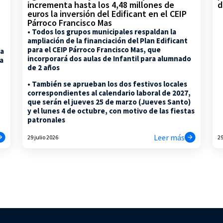
d
incrementa hasta los 4,48 millones de
euros la inversión del Edificant en el CEIP
Párroco Francisco Mas
• Todos los grupos municipales respaldan la
ampliación de la financiación del Plan Edificant
para el CEIP Párroco Francisco Mas, que
la
incorporará dos aulas de Infantil para alumnado
na
de 2 años
• También se aprueban los dos festivos locales
correspondientes al calendario laboral de 2027,
que serán el jueves 25 de marzo (Jueves Santo)
y el lunes 4 de octubre, con motivo de las fiestas
patronales
Leer más
29 julio 2026
29