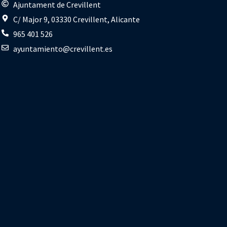
s
Ajuntament de Crevillent
C/ Major 9, 03330 Crevillent, Alicante
965 401 526
ayuntamiento@crevillent.es