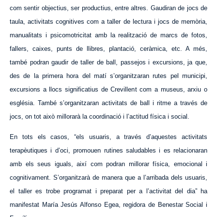
com sentir objectius, ser productius, entre altres. Gaudiran de jocs de
taula, activitats cognitives com a taller de lectura i jocs de memòria,
manualitats i psicomotricitat amb la realització de marcs de fotos,
fallers, caixes, punts de llibres, plantació, ceràmica, etc. A més,
també podran gaudir de taller de ball, passejos i excursions, ja que,
des de la primera hora del matí s’organitzaran rutes pel municipi,
excursions a llocs significatius de Crevillent com a museus, arxiu o
església. També s’organitzaran activitats de ball i ritme a través de
jocs, on tot això millorarà la coordinació i l’actitud física i social.
En tots els casos, “els usuaris, a través d’
aquestes
activitats
terapèutiques i d’oci, promouen rutines saludables i es relacionaran
amb els seus iguals, així com podran millorar física, emocional i
cognitivament. S’organitzarà de manera que a l’arribada dels usuaris,
el taller es trobe programat i preparat per a l’activitat del dia” ha
manifestat María Jesús Alfonso Egea, regidora de Benestar Social i