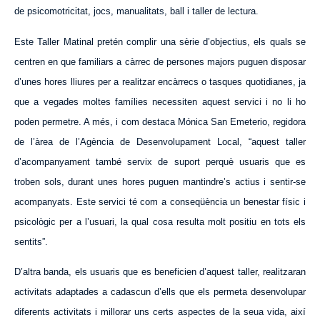
de psicomotr
i
ci
t
a
t
, jocs, manualitats, ball i taller de lectura.
Este Taller Matinal pretén complir una sèrie d’objectius, els quals se
centren en que familiars a càrrec de persones majors puguen disposar
d’unes hores lliures per a realitzar encàrrecs o tasques quotidianes, ja
que a vegades moltes famílies necessiten
aquest
servici i no li ho
poden permetre. A més, i com destaca Mónica San Emeterio, regidora
de l’àrea de l’Agència de Desenvolupament Local, “
aquest
taller
d’acompanyament també servix de suport perquè usuaris que es
troben sols, durant unes hores puguen mantindre’s actius i sentir-se
acompanyats. Este servici té com a conseqüència un benestar físic i
psicològic per a l’usuari, la qual cosa resulta molt positiu en tots els
sentits”.
D’altra banda, els usuaris que es beneficien d’
aquest
taller, realitzaran
activitats adaptades a cadascun d’ells que els permeta desenvolupar
diferents activitats i millorar uns certs aspectes de la seua vida, així