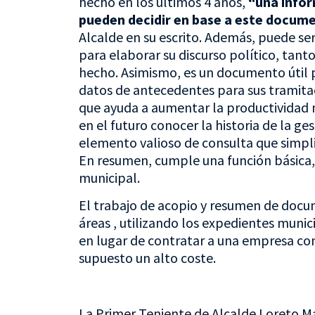
hecho en los últimos 4 años,
“una infor
pueden decidir en base a este docum
Alcalde en su escrito. Además, puede se
para elaborar su discurso político, tant
hecho. Asimismo, es un documento útil p
datos de antecedentes para sus tramitaci
que ayuda a aumentar la productividad 
en el futuro conocer la historia de la 
elemento valioso de consulta que simpli
En resumen, cumple una función básica, 
municipal.
El trabajo de acopio y resumen de docum
áreas , utilizando los expedientes munic
en lugar de contratar a una empresa con
supuesto un alto coste.
La Primer Teniente de Alcalde Loreto Mal