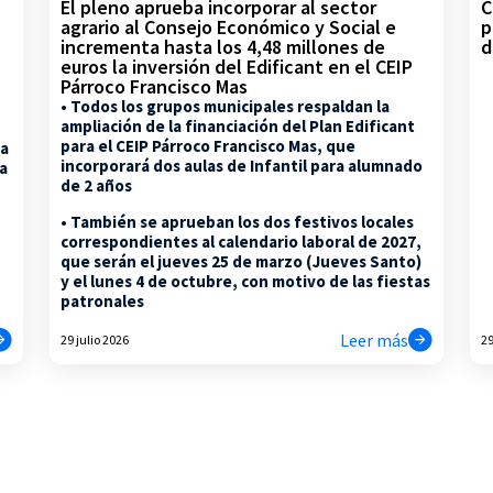
C
El pleno aprueba incorporar al sector
p
agrario al Consejo Económico y Social e
d
incrementa hasta los 4,48 millones de
euros la inversión del Edificant en el CEIP
Párroco Francisco Mas
• Todos los grupos municipales respaldan la
ampliación de la financiación del Plan Edificant
para el CEIP Párroco Francisco Mas, que
la
incorporará dos aulas de Infantil para alumnado
na
de 2 años
• También se aprueban los dos festivos locales
correspondientes al calendario laboral de 2027,
que serán el jueves 25 de marzo (Jueves Santo)
y el lunes 4 de octubre, con motivo de las fiestas
patronales
Leer más
29 julio 2026
29