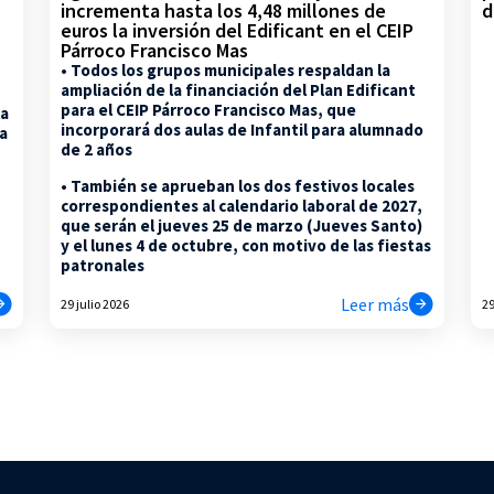
d
incrementa hasta los 4,48 millones de
euros la inversión del Edificant en el CEIP
Párroco Francisco Mas
• Todos los grupos municipales respaldan la
ampliación de la financiación del Plan Edificant
para el CEIP Párroco Francisco Mas, que
la
incorporará dos aulas de Infantil para alumnado
na
de 2 años
• También se aprueban los dos festivos locales
correspondientes al calendario laboral de 2027,
que serán el jueves 25 de marzo (Jueves Santo)
y el lunes 4 de octubre, con motivo de las fiestas
patronales
Leer más
29 julio 2026
29