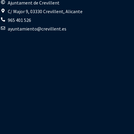
s
Ajuntament de Crevillent
C/ Major 9, 03330 Crevillent, Alicante
965 401 526
ayuntamiento@crevillent.es