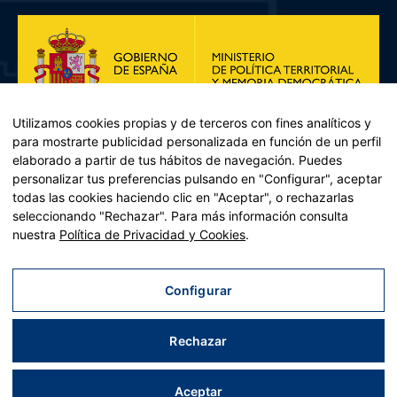
Utilizamos cookies propias y de terceros con fines analíticos y
para mostrarte publicidad personalizada en función de un perfil
elaborado a partir de tus hábitos de navegación. Puedes
personalizar tus preferencias pulsando en "Configurar", aceptar
todas las cookies haciendo clic en "Aceptar", o rechazarlas
seleccionando "Rechazar". Para más información consulta
Plan de Recuperación, Transformación y Resiliencia – Financiado por
nuestra
Política de Privacidad y Cookies
.
la Unión Europea << Next Generation EU>> Mecanismo de
Recuperación y resiliencia, establecido por el Reglamento (UE)
2021/241 del Parlamento Europeo y del Consejo, de 12 de febrero
Configurar
de 2021. Componente 11, Inversión 2 del PRTR gestionado por el
Ministerio de Política territorial.
Rechazar
Aviso legal
|
Política de privacidad
|
Política de cookies
|
Accesibilidad
|
Mapa web
| Desarrollado por
Tres
tristes
tigres
Aceptar