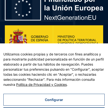
Utilizamos cookies propias y de terceros con fines analíticos y
para mostrarte publicidad personalizada en función de un perfil
elaborado a partir de tus hábitos de navegación. Puedes
personalizar tus preferencias pulsando en "Configurar", aceptar
todas las cookies haciendo clic en "Aceptar", o rechazarlas
seleccionando "Rechazar". Para más información consulta
Plan de Recuperación, Transformación y Resiliencia – Financiado por
nuestra
Política de Privacidad y Cookies
.
la Unión Europea << Next Generation EU>> Mecanismo de
Recuperación y resiliencia, establecido por el Reglamento (UE)
2021/241 del Parlamento Europeo y del Consejo, de 12 de febrero
Configurar
de 2021. Componente 11, Inversión 2 del PRTR gestionado por el