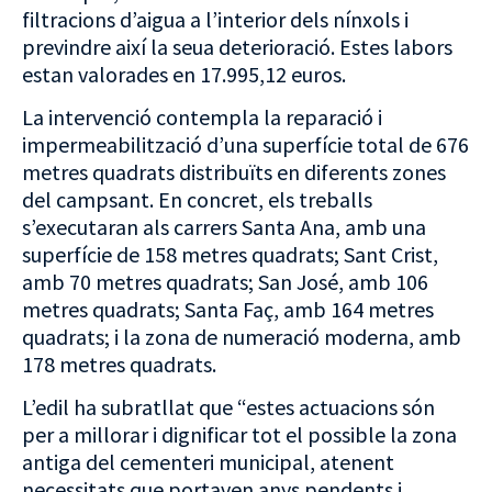
filtracions d’aigua a l’interior dels nínxols i
previndre així la seua deterioració. Estes labors
estan valorades en 17.995,12 euros.
La intervenció contempla la reparació i
impermeabilització d’una superfície total de 676
metres quadrats distribuïts en diferents zones
del campsant. En concret, els treballs
s’executaran als carrers Santa Ana, amb una
superfície de 158 metres quadrats; Sant Crist,
amb 70 metres quadrats; San José, amb 106
metres quadrats; Santa Faç, amb 164 metres
quadrats; i la zona de numeració moderna, amb
178 metres quadrats.
L’edil ha subratllat que “estes actuacions són
per a millorar i dignificar tot el possible la zona
antiga del cementeri municipal, atenent
necessitats que portaven anys pendents i