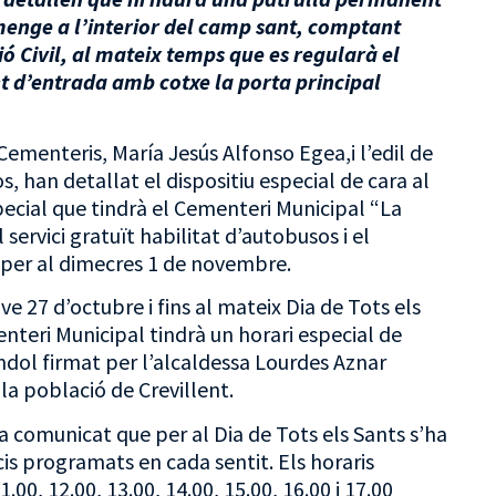
umenge a l’interior del camp sant, comptant
 Civil, al mateix temps que es regularà el
nt d’entrada amb cotxe la porta principal
Cementeris, María Jesús Alfonso Egea,i l’edil de
, han detallat el dispositiu especial de cara al
special que tindrà el Cementeri Municipal “La
servici gratuït habilitat d’autobusos i el
er al dimecres 1 de novembre.
ve 27 d’octubre i fins al mateix Dia de Tots els
nteri Municipal tindrà un horari especial de
àndol firmat per l’alcaldessa Lourdes Aznar
la població de Crevillent.
a comunicat que per al Dia de Tots els Sants s’ha
cis programats en cada sentit. Els horaris
.00, 12.00, 13.00, 14.00, 15.00, 16.00 i 17.00