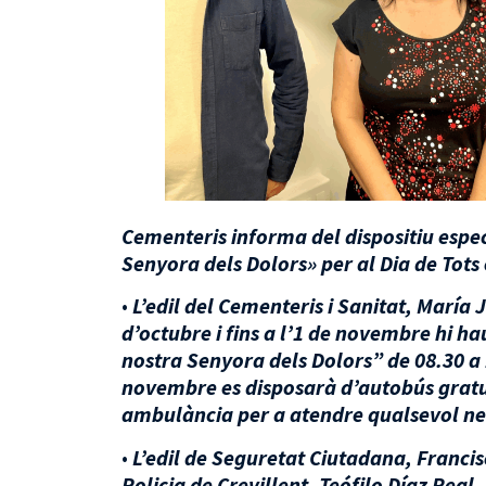
Cementeris informa del dispositiu espe
Senyora dels Dolors» per al Dia de Tots 
•
L’edil del Cementeris i Sanitat, María
d’octubre i fins a l’1 de novembre hi h
nostra Senyora dels Dolors” de 08.30 a 1
novembre es disposarà d’autobús gratuï
ambulància per a atendre qualsevol ne
•
L’edil de Seguretat Ciutadana, Franci
Policia de Crevillent, Teófilo Díaz Rea