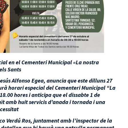
cial en el Cementeri Municipal «La nostra
els Sants
 Jesús Alfonso Egea, anuncia que este dilluns 27
aurà horari especial del Cementeri Municipal “La
8.00 hores i anticipa que el dissabte 1 de
t amb huit servicis d’anada i tornada i una
cessitat
sco Verdú Ros, juntament amb l’inspector de la
l , detallen que hi haurà una patrulla permanent