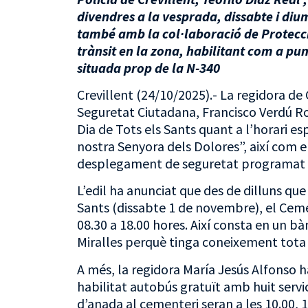
divendres a la vesprada, dissabte i di
també amb la col·laboració de Protecció
trànsit en la zona, habilitant com a pu
situada prop de la N-340
Crevillent (24/10/2025).- La regidora de 
Seguretat Ciutadana, Francisco Verdú Ros
Dia de Tots els Sants quant a l’horari e
nostra Senyora dels Dolores”, així com el 
desplegament de seguretat programat p
L’edil ha anunciat que des de dilluns que 
Sants (dissabte 1 de novembre), el Ceme
08.30 a 18.00 hores. Així consta en un b
Miralles perquè tinga coneixement tota 
A més, la regidora María Jesús Alfonso h
habilitat autobús gratuït amb huit servi
d’anada al cementeri seran a les 10.00, 11