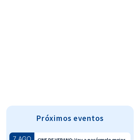
Cultura~T
Próximos eventos
7 AGO
CINE DE VERANO: Voy a pasármelo mejor