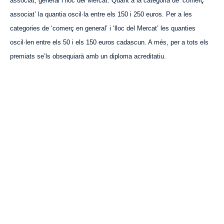
associat, general i lloc del Mercat. Quant a la categoria de ‘comerç
associat’ la quantia oscil·la entre els 150 i 250 euros. Per a les
categories de ‘comerç en general’ i ‘lloc del Mercat’ les quanties
oscil·len entre els 50 i els 150 euros cadascun. A més, per a tots els
premiats se’ls obsequiarà amb un diploma acreditatiu.
VISITA CREVILLENT