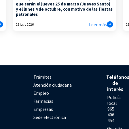
que serán el jueves 25 de marzo (Jueves Santo)
y el lunes 4 de octubre, con motivo de las fiestas
patronales
Leer más
29 julio 2026
29
Teléfono
Trámites
de
Atención ciudadana
interés
Empleo
Policía
Farmacias
local
965
Empresas
406
Sede electrónica
454
Guardia