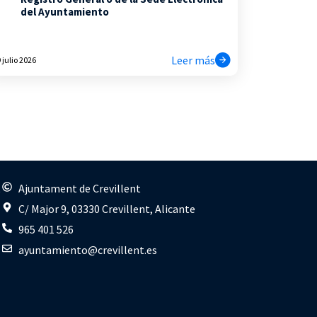
del Ayuntamiento
Leer más
 julio 2026
s
Ajuntament de Crevillent
C/ Major 9, 03330 Crevillent, Alicante
965 401 526
ayuntamiento@crevillent.es