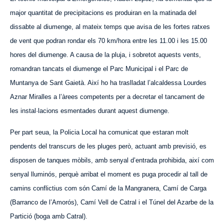
major quantitat de precipitacions es produiran en la matinada del
dissabte al diumenge, al mateix temps que avisa de les fortes ratxes
de vent que podran rondar els 70 km/hora entre les 11.00 i les 15.00
hores del diumenge. A causa de la pluja, i sobretot aquests vents,
romandran tancats el diumenge el Parc Municipal i el Parc de
Muntanya de Sant
Gaietà
. Així ho ha traslladat l’alcaldessa Lourdes
Aznar Miralles a l’àrees competents per a decretar el tancament de
les instal·lacions esmentades durant aquest diumenge.
Per part seua, la Policia Local ha comunicat que estaran molt
pendents del transcurs de les pluges però, actuant amb previsió, es
disposen de tanques mòbils, amb senyal d’entrada prohibida, així com
senyal lluminós, perquè arribat el moment es puga procedir al tall de
camins conflictius com són Camí de la Mangranera, Camí de C
arga
(Barranco de l’Amorós), Camí Vell de Catral i el Túnel del Azarbe de la
P
artició (boga amb Catral).