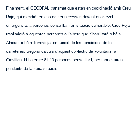
Finalment, el CECOPAL t
r
ansm
et
que estan en coordinació amb Creu
Roja, qui atendrà, en cas de ser necessari davant qualsevol
emergència, a persones sense llar i en situació vulnerable. Creu Roja
traslladarà a aquestes persones a l’alberg que s’habilitarà o bé a
Alacant o bé a Torrevieja, en funció de les condicions de les
carreteres. Segons càlculs d’aquest col·lectiu de voluntaris, a
Crevillent hi ha entre 8 i 10 persones sense llar i,
per tant
estaran
pendents de la seua situació.
VISITA CREVILLENT