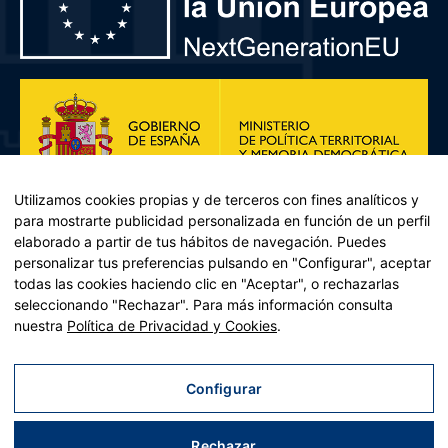
Utilizamos cookies propias y de terceros con fines analíticos y
para mostrarte publicidad personalizada en función de un perfil
elaborado a partir de tus hábitos de navegación. Puedes
personalizar tus preferencias pulsando en "Configurar", aceptar
todas las cookies haciendo clic en "Aceptar", o rechazarlas
seleccionando "Rechazar". Para más información consulta
Plan de Recuperación, Transformación y Resiliencia – Financiado por
nuestra
Política de Privacidad y Cookies
.
la Unión Europea << Next Generation EU>> Mecanismo de
Recuperación y resiliencia, establecido por el Reglamento (UE)
2021/241 del Parlamento Europeo y del Consejo, de 12 de febrero
Configurar
de 2021. Componente 11, Inversión 2 del PRTR gestionado por el
Ministerio de Política territorial.
Rechazar