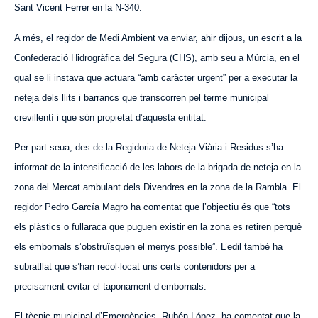
Sant Vicent Ferrer en la N-340.
A més, el regidor de Medi Ambient va enviar, ahir dijous, un escrit a la
Confederació Hidrogràfica del Segura (CHS), amb seu a Múrcia, en el
qual se li instava que actuara “amb caràcter urgent” per a executar la
neteja dels llits i barrancs que transcorren pel terme municipal
crevillentí i que són propietat d’aquesta entitat.
Per part seua, des de la Regidoria de Neteja Viària i Residus s’ha
informat de la intensificació de les labors de la brigada de neteja en la
zona del Mercat ambulant dels Divendres en la zona de la Rambla. El
regidor Pedro García Magro ha comentat que l’objectiu és que “tots
els plàstics o fullaraca que puguen existir en la zona es retiren perquè
els embornals s’obstruïsquen el menys possible”. L’edil també ha
subratllat que s’han recol·locat uns certs contenidors per a
precisament evitar el taponament d’embornals.
El tècnic municipal d’Emergències, Rubén López, ha comentat que la