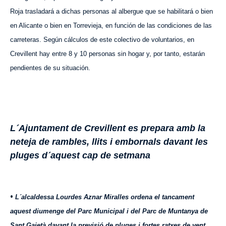
Roja trasladará a dichas personas a
l
albergue que se habilitará o bien
en Alicante o bien en Torrevieja, en función de las condiciones de las
carreteras. Según cálculos de este colectivo de voluntarios, en
Crevillent hay entre 8 y 10 personas sin hogar y,
por tanto,
estarán
pendientes de su situación.
L´Ajuntament de Crevillent es prepara amb la
neteja de rambles, llits i embornals davant les
pluges d´aquest cap de setmana
•
L´alcaldessa Lourdes Aznar Miralles ordena el tancament
aquest diumenge del Parc Municipal i del Parc de Muntanya de
Sant Gaietà davant la previsió de pluges i fortes ratxes de vent