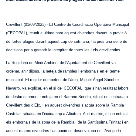
Crevillent (
01
/0
9
/2023).- El Centre de Coordinació Operativa Municipal
(CECOPAL), reunit a última hora aquest divendres davant la previsió
de fortes pluges durant aquest cap de setmana, ha pres una sèrie de
decisions per a garantir la integritat de totes les i els crevillentins.
La Regidoria de Medi Ambient de l’Ajuntament de Crevillent va
ordenar, ahir dijous, la neteja de rambles i embornals en el terme
municipal. El regidor competent de l’àrea, Miguel Ángel Sánchez
Navarro, va explicar, en el si del CECOPAL, que s’han realitzat labors
de desbrossament i neteja en el Barranc Sendra, situat en l’entrada a
Crevillent des d’Elx, i en aquest divendres s’actua sobre la Rambla
Castelar, situada en l’eixida cap a Albatera. Així mateix, s’han netejat
els embornals de la zona de la Rambla i de la Santíssima Trini
tat
i en
aquest mateix divendres l’actuació es desenvolupa en l’Avinguda