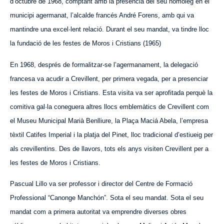
d’octubre de 1968, comptant amb la presència del seu homòleg en el
municipi agermanat, l’alcalde francés André Forens, amb qui va
mantindre una excel·lent relació. Durant el seu mandat, va tindre lloc
la fundació de les festes de Moros i Cristians (1965)
En 1968, després de formalitzar-se l’agermanament, la delegació
francesa va acudir a Crevillent, per primera vegada, per a presenciar
les festes de Moros i Cristians. Esta visita va ser aprofitada perquè la
comitiva gal·la coneguera altres llocs emblemàtics de Crevillent com
el Museu Municipal Marià Benlliure, la Plaça Maciá Abela, l’empresa
tèxtil Catifes Imperial i la platja del Pinet, lloc tradicional d’estiueig per
als crevillentins. Des de llavors, tots els anys visiten Crevillent per a
les festes de Moros i Cristians.
Pascual Lillo va ser professor i director del Centre de Formació
Professional “Canonge Manchón”. Sota el seu mandat. Sota el seu
mandat com a primera autoritat va emprendre diverses obres