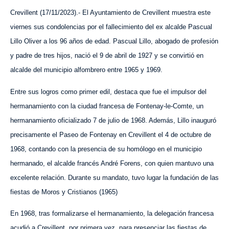
Crevillent (
1
7
/
11
/2023).- El Ayuntamiento de Crevillent muestra este
viernes sus condolencias por el fallecimiento del ex alcalde Pascual
Lillo Oliver a los 96 años de edad. Pascual Lillo, abogado de profesión
y padre de tres hijos, nació el 9 de abril de 1927 y se convirtió en
alcalde del municipio alfombrero entre 1965 y 1969.
Entre sus logros como primer edil, destaca que fue el impulsor del
hermanamiento con la ciudad francesa de Fontenay-le-Comte, un
hermanamiento oficializado 7 de julio de 1968. Además, Lillo inauguró
precisamente el Paseo de Fontenay en Crevillent el 4 de octubre de
1968, contando con la presencia de su homólogo en el municipio
hermanado, el alcalde francés André Forens, con quien mantuvo una
excelente relación. Durante su mandato, tuvo lugar la fundación de las
fiestas de Moros y Cristianos (1965)
En 1968, tras formalizarse el hermanamiento, la delegación francesa
acudió a Crevillent, por primera vez, para presenciar las fiestas de