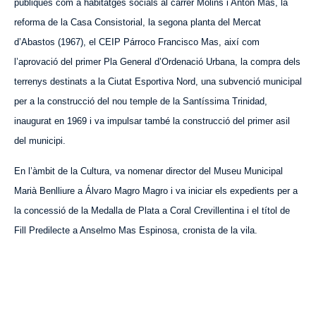
públiques com a habitatges socials al carrer Molins i Antón Mas, la
reforma de la Casa Consistorial, la segona planta del Mercat
d
’Abastos
(1967), el CEIP
Párroco
Francisco Mas, així com
l’aprovació del primer Pla General d’Ordenació Urbana, la compra dels
terrenys destinats a la Ciutat Esportiva Nord, una subvenció municipal
per a la construcció del nou temple de la Santíssima Trinidad,
inaugurat en 1969 i va impulsar també la construcció del primer asil
del municipi.
En l’àmbit de la Cultura, va nomenar director del Museu Municipal
Marià Benlliure a Álvaro Magro Magr
o
i va iniciar els expedients per a
la concessió de la Medalla de Plata a Coral Crevillentina i el títol de
Fill Predilecte a Anselmo Mas Espinosa, cronista de la vila.