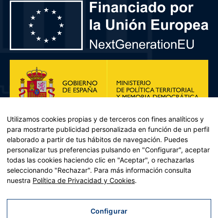
Utilizamos cookies propias y de terceros con fines analíticos y
para mostrarte publicidad personalizada en función de un perfil
elaborado a partir de tus hábitos de navegación. Puedes
personalizar tus preferencias pulsando en "Configurar", aceptar
todas las cookies haciendo clic en "Aceptar", o rechazarlas
seleccionando "Rechazar". Para más información consulta
Plan de Recuperación, Transformación y Resiliencia – Financiado por
nuestra
Política de Privacidad y Cookies
.
la Unión Europea << Next Generation EU>> Mecanismo de
Recuperación y resiliencia, establecido por el Reglamento (UE)
2021/241 del Parlamento Europeo y del Consejo, de 12 de febrero
Configurar