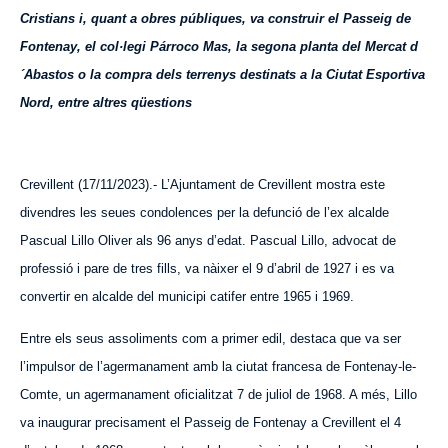
Cristians i, quant a obres públiques, va construir el Passeig de
Fontenay, el col·legi Párroco Mas, la segona planta del Mercat d
´Abastos o la compra dels terrenys destinats a la Ciutat Esportiva
Nord, entre altres qüestions
Crevillent (1
7
/11/2023).- L’Ajuntament de Crevillent mostra este
divendres les seues condolences per la defunció de l’ex alcalde
Pascual Lillo Oliver als 96 anys d’edat. Pascual Lillo, advocat de
professió i pare de tres fills, va nàixer el 9 d’abril de 1927 i es va
convertir en alcalde del municipi catifer entre 1965 i 1969.
Entre els seus assoliments com a primer edil, destaca que va ser
l’impulsor de l’agermanament amb la ciutat francesa de Fontenay-le-
Comte, un agermanament oficialitzat 7 de juliol de 1968. A més, Lillo
va inaugurar precisament el Passeig de Fontenay a Crevillent el 4